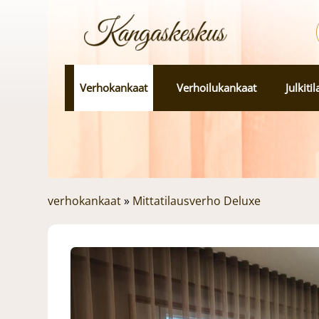
Verhokankaat
Verhoilukankaat
Julkiti
verhokankaat
»
Mittatilausverho Deluxe