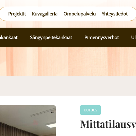
Projektit
Kuvagalleria
Ompelupalvelu
Yhteystiedot
lakankaat
Sängynpeitekankaat
Pimennysverhot
Ul
UUTUUS
Mittatilaus