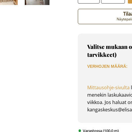
Til
Näytepala
Valitse mukaan o
tarvikkeet)
VERHOJEN MÄÄRÄ:
Mittausohje-sivulta
l
menekin laskukaavio
viikkoa. Jos haluat 
kangaskeskus@elisan
Varastossa (100.0 m)