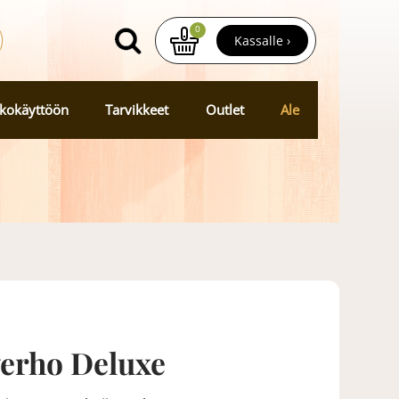
0
Kassalle ›
kokäyttöön
Tarvikkeet
Outlet
Ale
verho Deluxe