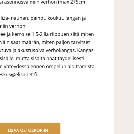
llasi asennusvalmiin verhon (max 275cm
liza- nauhan, painot, koukut, langan ja
miin verhon.
lee ja kerro se 1,5-2:lla riippuen siitä miten
Näin saat määrän, miten paljon tarvitset
utuva ja akustusoiva verhokangas. Kangas
sälle, mutta sisältä näät täydellisesti
n yhteydessä ennen ompelun aloittamista.
eskus@elisanet.fi
LISÄÄ OSTOSKORIIN