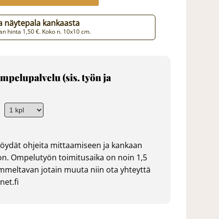
aa näytepala kankaasta
n hinta 1,50 €. Koko n. 10x10 cm.
mpelupalvelu (sis. työn ja
öydät ohjeita mittaamiseen ja kankaan
n. Ompelutyön toimitusaika on noin 1,5
ommeltavan jotain muuta niin ota yhteyttä
et.fi