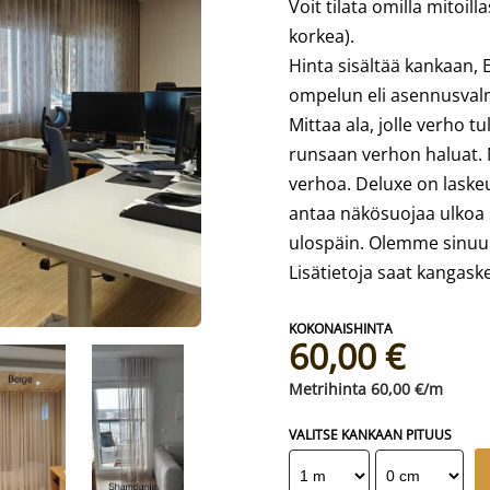
Voit tilata omilla mitoi
korkea).
Hinta sisältää kankaan, E
ompelun eli asennusval
Mittaa ala, jolle verho tu
runsaan verhon haluat. 
verhoa. Deluxe on laske
antaa näkösuojaa ulkoa si
ulospäin. Olemme sinuu
Lisätietoja saat kangask
60,00 €
60,00 €/m
VALITSE KANKAAN PITUUS