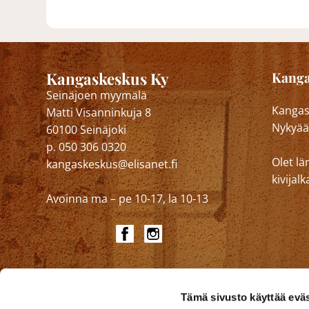
Kangaskeskus Ky
Kanga
Seinäjoen myymälä
Kangask
Matti Visanninkuja 8
Nykyää
60100 Seinäjoki
p. 050 306 0320
Olet lä
kangaskeskus@elisanet.fi
kivija
Avoinna ma – pe 10-17, la 10-13
Tämä sivusto käyttää eväs