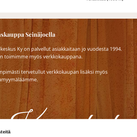
skauppa Seinäjoella
eskus Ky on palvellut asiakkaitaan jo vuodesta 1994.
n toimimme myös verkkokauppana.
mpimästi tervetullut verkkokaupan lisäksi myös
lkamyymäläämme.
teitä