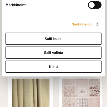
Verho wavenauhalla, leveys 150
+ 28,00 €
Markkinointi
cm
Mittausohje-sivulta
löydät ohjeita
Näytä tiedot
mittaamiseen ja kankaan menekin
laskukaavion. Ompelutyön toimitusaika
on noin 1,5 viikkoa. Jos haluat
Salli kaikki
ommeltavan jotain muuta niin ota
yhteyttä kangaskeskus@elisanet.fi
Salli valinta
Varastossa (10.0 m)
Kiellä