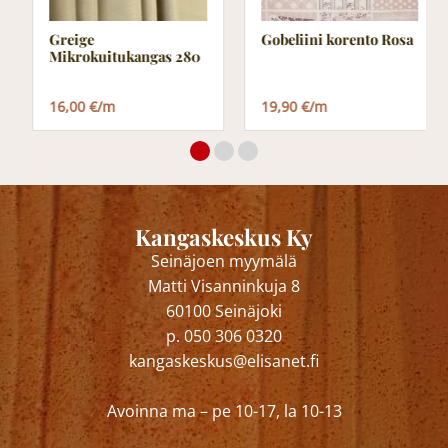
Greige
Gobeliini korento Rosa
Mikrokuitukangas 280
16,00 €/m
19,90 €/m
Kangaskeskus Ky
Seinäjoen myymälä
Matti Visanninkuja 8
60100 Seinäjoki
p. 050 306 0320
kangaskeskus@elisanet.fi
Avoinna ma – pe 10-17, la 10-13