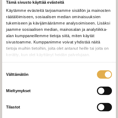
Tämä sivusto käyttää evästeitä
Käytämme evästeitä tarjoamamme sisällön ja mainosten
Tilaa näytepala kankaasta
räätälöimiseen, sosiaalisen median ominaisuuksien
Näytepalan hinta 1,50 €. Koko n. 10x10 cm.
tukemiseen ja kävijämäärämme analysoimiseen. Lisäksi
jaamme sosiaalisen median, mainosalan ja analytiikka-
alan kumppaneillemme tietoja siitä, miten käytät
Valitse mukaan ompelupalvelu
sivustoamme. Kumppanimme voivat yhdistää näitä
(sis. työn ja tarvikkeet)
tietoja muihin tietoihin, joita olet antanut heille tai joita on
kerätty, kun olet käyttänyt heidän palvelujaan.
VERHOJEN MÄÄRÄ:
kangaskeskus.fi/tietosuoja/
Lisätietoja:
Suostumuksen
Suoraverho leveys 150 cm
+ 22,00 €
Välttämätön
valinta
Purjerengasverho leveys max 150
+ 42,00 €
cm
Mieltymykset
Sivupainot 2kpl
+ 4,00 €
Tilastot
Verho monsuuninauhalla leveys
+ 27,00 €
150 cm