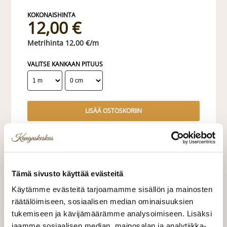
12,00 €
12,00 €/m
VALITSE KANKAAN PITUUS
LISÄÄ OSTOSKORIIN
Tilaa näytepala kankaasta
Näytepalan hinta 1,50 €. Koko n. 10x10 cm.
Tämä sivusto käyttää evästeitä
Valitse mukaan ompelupalvelu
Käytämme evästeitä tarjoamamme sisällön ja mainosten
(sis. työn ja tarvikkeet)
räätälöimiseen, sosiaalisen median ominaisuuksien
tukemiseen ja kävijämäärämme analysoimiseen. Lisäksi
VERHOJEN MÄÄRÄ:
jaamme sosiaalisen median, mainosalan ja analytiikka-