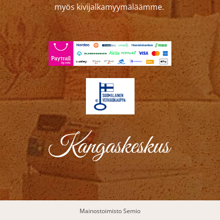
myös kivijalkamyymäläämme.
Mainostoimisto Semio