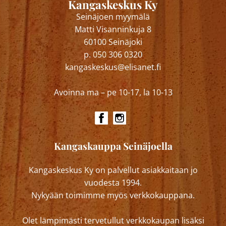
Kangaskeskus Ky
Seinäjoen myymälä
Matti Visanninkuja 8
60100 Seinäjoki
p. 050 306 0320
kangaskeskus@elisanet.fi
Avoinna ma – pe 10-17, la 10-13
Kangaskauppa Seinäjoella
Kangaskeskus Ky on palvellut asiakkaitaan jo
vuodesta 1994.
Nykyään toimimme myös verkkokauppana.
Olet lämpimästi tervetullut verkkokaupan lisäksi