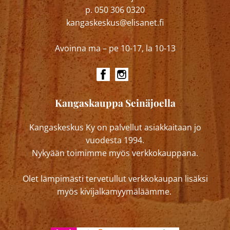
p. 050 306 0320
kangaskeskus@elisanet.fi
Avoinna ma – pe 10-17, la 10-13
Kangaskauppa Seinäjoella
Kangaskeskus Ky on palvellut asiakkaitaan jo
vuodesta 1994.
Nykyään toimimme myös verkkokauppana.
Olet lämpimästi tervetullut verkkokaupan lisäksi
myös kivijalkamyymäläämme.