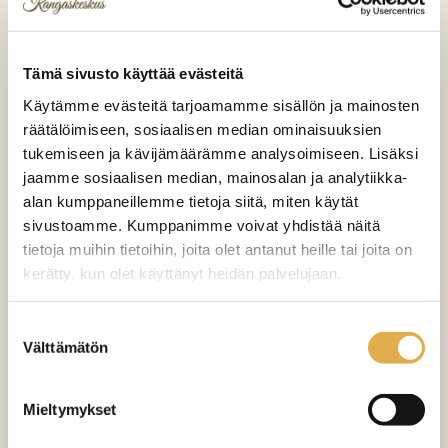
VALITSE KANKAAN PITUUS
Tämä sivusto käyttää evästeitä
Käytämme evästeitä tarjoamamme sisällön ja mainosten
räätälöimiseen, sosiaalisen median ominaisuuksien
LISÄÄ OSTOSKORIIN
tukemiseen ja kävijämäärämme analysoimiseen. Lisäksi
jaamme sosiaalisen median, mainosalan ja analytiikka-
Tilaa näytepala kankaasta
Näytepalan hinta 1,50 €. Koko n. 10x10 cm.
alan kumppaneillemme tietoja siitä, miten käytät
sivustoamme. Kumppanimme voivat yhdistää näitä
tietoja muihin tietoihin, joita olet antanut heille tai joita on
Valitse mukaan ompelupalvelu
kerätty, kun olet käyttänyt heidän palvelujaan.
(sis. työn ja tarvikkeet)
kangaskeskus.fi/tietosuoja/
Lisätietoja:
Suostumuksen
VERHOJEN MÄÄRÄ:
Välttämätön
valinta
Suoraverho leveys 150 cm
+ 22,00 €
Mieltymykset
Purjerengasverho leveys max 150
+ 42,00 €