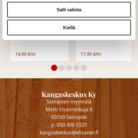
Salli valinta
Kiellä
Viktoria
Lola Neulos
14,90 €/m
17,90 €/m
Kangaskeskus Ky
Seinäjoen myymälä
Matti Visanninkuja 8
60100 Seinäjoki
p. 050 306 0320
kangaskeskus@elisanet.fi