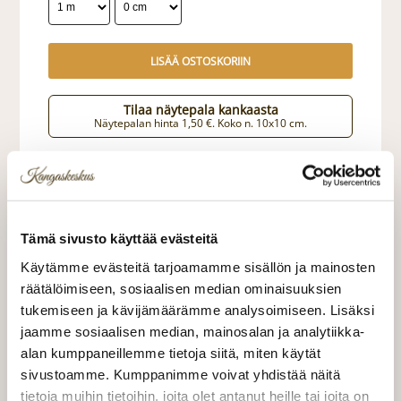
LISÄÄ OSTOSKORIIN
Tilaa näytepala kankaasta
Näytepalan hinta 1,50 €. Koko n. 10x10 cm.
Valitse mukaan ompelupalvelu
(sis. työn ja tarvikkeet)
Tämä sivusto käyttää evästeitä
VERHOJEN MÄÄRÄ:
Käytämme evästeitä tarjoamamme sisällön ja mainosten
räätälöimiseen, sosiaalisen median ominaisuuksien
Suoraverho leveys 150 cm
+ 22,00 €
tukemiseen ja kävijämäärämme analysoimiseen. Lisäksi
jaamme sosiaalisen median, mainosalan ja analytiikka-
Purjerengasverho leveys max 150
+ 42,00 €
alan kumppaneillemme tietoja siitä, miten käytät
cm
sivustoamme. Kumppanimme voivat yhdistää näitä
Sivupainot 2kpl
+ 4,00 €
tietoja muihin tietoihin, joita olet antanut heille tai joita on