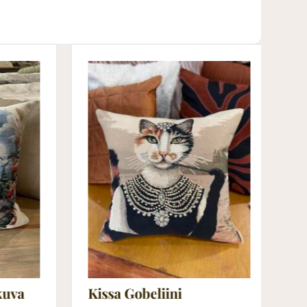
I
G
9
kuva
Kissa Gobeliini