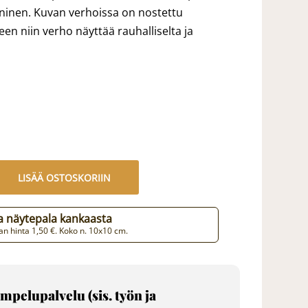
sininen. Kuvan verhoissa on nostettu
een niin verho näyttää rauhalliselta ja
LISÄÄ OSTOSKORIIN
aa näytepala kankaasta
n hinta 1,50 €. Koko n. 10x10 cm.
mpelupalvelu (sis. työn ja