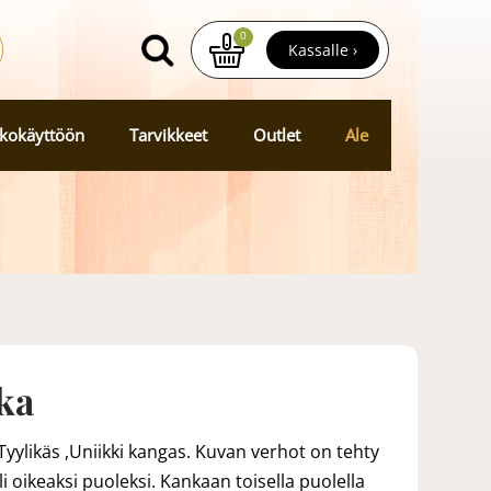
0
Kassalle ›
kokäyttöön
Tarvikkeet
Outlet
Ale
ka
yylikäs ,Uniikki kangas. Kuvan verhot on tehty
 oikeaksi puoleksi. Kankaan toisella puolella