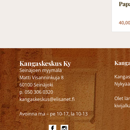
Pap
40,0
Kangaskeskus Ky
Kanga
Seinäjoen myymälä
Kangask
Matti Visanninkuja 8
Nykyää
60100 Seinäjoki
p. 050 306 0320
Olet lä
kangaskeskus@elisanet.fi
kivija
Avoinna ma – pe 10-17, la 10-13