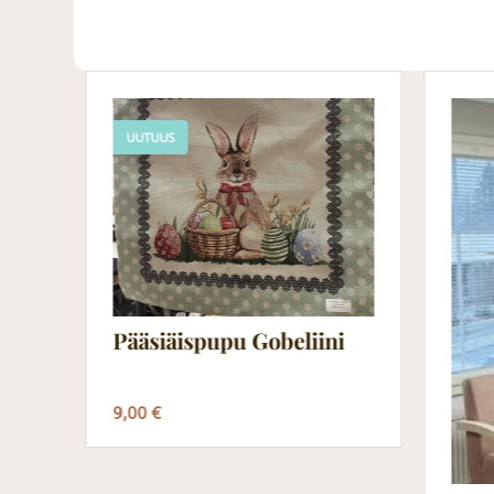
UUTUUS
Pääsiäispupu Gobeliini
9,00 €