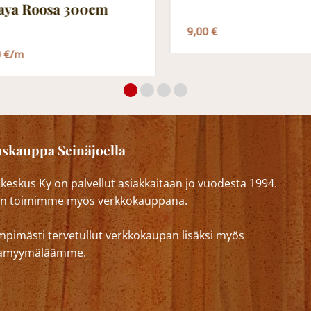
aya Roosa 300cm
9,00 €
0 €/m
skauppa Seinäjoella
eskus Ky on palvellut asiakkaitaan jo vuodesta 1994.
n toimimme myös verkkokauppana.
mpimästi tervetullut verkkokaupan lisäksi myös
lkamyymäläämme.