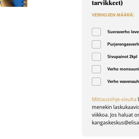
tarvikkeet)
VERHOJEN MÄÄRÄ:
Suoraverho leve
Purjerengasverh
Sivupainot 2kpl
Verho monsuuni
Verho wavenauha
Mittausohje-sivulta
l
menekin laskukaavio
viikkoa. Jos haluat 
kangaskeskus@elisan