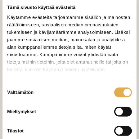
Tämä sivusto käyttää evästeitä
Käytämme evästeitä tarjoamamme sisällön ja mainosten
räätälöimiseen, sosiaalisen median ominaisuuksien
LISÄÄ OSTOSKORIIN
tukemiseen ja kävijämäärämme analysoimiseen. Lisäksi
jaamme sosiaalisen median, mainosalan ja analytiikka-
alan kumppaneillemme tietoja siitä, miten käytät
Valitse mukaan ompelupalvelu
sivustoamme. Kumppanimme voivat yhdistää näitä
(sis. työn ja tarvikkeet)
tietoja muihin tietoihin, joita olet antanut heille tai joita on
kerätty, kun olet käyttänyt heidän palvelujaan.
MÄÄRÄ:
kangaskeskus.fi/tietosuoja/
Lisätietoja:
Suostumuksen
Suoraverho leveys 150 cm
+ 22,00 €
Välttämätön
valinta
Purjerengasverho leveys max 150
+ 42,00 €
cm
Mieltymykset
Sivupainot 2kpl
+ 4,00 €
Tilastot
Verho monsuuninauhalla leveys
+ 27,00 €