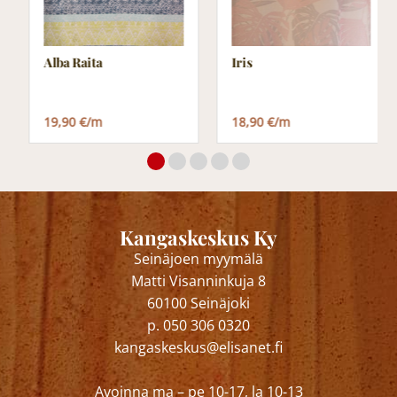
Alba Raita
Iris
19,90 €/m
18,90 €/m
Kangaskeskus Ky
Seinäjoen myymälä
Matti Visanninkuja 8
60100 Seinäjoki
p. 050 306 0320
kangaskeskus@elisanet.fi
Avoinna ma – pe 10-17, la 10-13