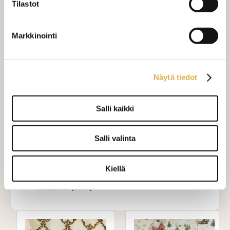
Tilastot
Sivupainot 2kpl
+ 4,00 €
Verho monsuuninauhalla leveys
+ 27,00 €
Markkinointi
150 cm
Verho wavenauhalla, leveys 150
+ 28,00 €
cm
Näytä tiedot
Mittausohje-sivulta
löydät ohjeita
mittaamiseen ja kankaan menekin
Salli kaikki
laskukaavion. Ompelutyön toimitusaika
on noin 1,5 viikkoa. Jos haluat
Salli valinta
ommeltavan jotain muuta niin ota
yhteyttä kangaskeskus@elisanet.fi
Kiellä
Varastossa (6.0 m)