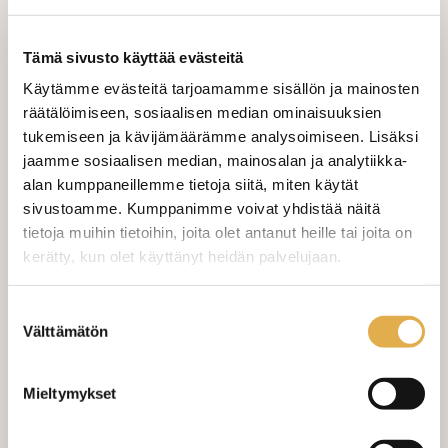
VALITSE KANKAAN PITUUS
Tämä sivusto käyttää evästeitä
Käytämme evästeitä tarjoamamme sisällön ja mainosten
LISÄÄ OSTOSKORIIN
räätälöimiseen, sosiaalisen median ominaisuuksien
tukemiseen ja kävijämäärämme analysoimiseen. Lisäksi
Tilaa näytepala kankaasta
jaamme sosiaalisen median, mainosalan ja analytiikka-
Näytepalan hinta 1,50 €. Koko n. 10x10 cm.
alan kumppaneillemme tietoja siitä, miten käytät
sivustoamme. Kumppanimme voivat yhdistää näitä
tietoja muihin tietoihin, joita olet antanut heille tai joita on
Valitse mukaan ompelupalvelu
kerätty, kun olet käyttänyt heidän palvelujaan.
(sis. työn ja tarvikkeet)
kangaskeskus.fi/tietosuoja/
Lisätietoja:
VERHOJEN MÄÄRÄ:
Suostumuksen
Välttämätön
valinta
Suoraverho leveys 150 cm
+ 22,00 €
Mieltymykset
Purjerengasverho leveys max 150
+ 42,00 €
cm