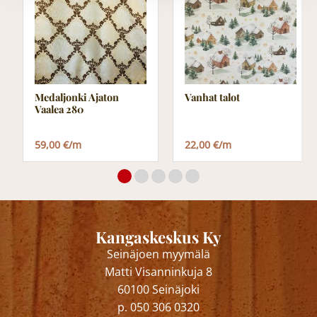
Medaljonki Ajaton
Vanhat talot
Vaalea 280
59,00 €/m
22,00 €/m
Kangaskeskus Ky
Seinäjoen myymälä
Matti Visanninkuja 8
60100 Seinäjoki
p. 050 306 0320