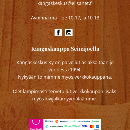
kangaskeskus@elisanet.fi
Avoinna ma – pe 10-17, la 10-13
Kangaskauppa Seinäjoella
Kangaskeskus Ky on palvellut asiakkaitaan jo
vuodesta 1994.
Nykyään toimimme myös verkkokauppana.
Olet lämpimästi tervetullut verkkokaupan lisäksi
myös kivijalkamyymäläämme.