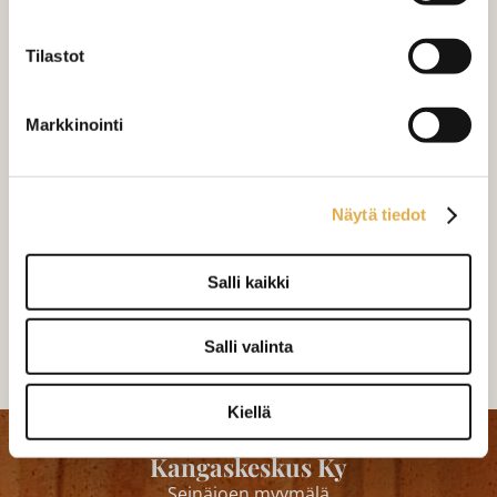
Varastossa (200 kpl)
Tilastot
Markkinointi
Näytä tiedot
Monsuuninauha 5 cm
Monsuuninauha 10 cm
Salli kaikki
2,50 €/m
3,30 €/m
Salli valinta
Kiellä
Kangaskeskus Ky
Seinäjoen myymälä