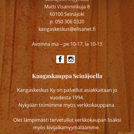
Matti Visanninkuja 8
60100 Seinäjoki
p. 050 306 0320
kangaskeskus@elisanet.fi
Avoinna ma – pe 10-17, la 10-13
Kangaskauppa Seinäjoella
Kangaskeskus Ky on palvellut asiakkaitaan jo
vuodesta 1994.
Nykyään toimimme myös verkkokauppana.
Olet lämpimästi tervetullut verkkokaupan lisäksi
myös kivijalkamyymäläämme.