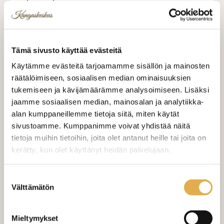
LISÄÄ OSTOSKORIIN
Tämä sivusto käyttää evästeitä
Valitse mukaan ompelupalvelu
Käytämme evästeitä tarjoamamme sisällön ja mainosten
(sis. työn ja tarvikkeet)
räätälöimiseen, sosiaalisen median ominaisuuksien
tukemiseen ja kävijämäärämme analysoimiseen. Lisäksi
MÄÄRÄ:
jaamme sosiaalisen median, mainosalan ja analytiikka-
alan kumppaneillemme tietoja siitä, miten käytät
sivustoamme. Kumppanimme voivat yhdistää näitä
Mittausohje-sivulta
löydät ohjeita
tietoja muihin tietoihin, joita olet antanut heille tai joita on
mittaamiseen ja kankaan menekin
kerätty, kun olet käyttänyt heidän palvelujaan.
laskukaavion. Ompelutyön toimitusaika
on noin 1,5 viikkoa. Jos haluat
kangaskeskus.fi/tietosuoja/
Lisätietoja:
Suostumuksen
ommeltavan jotain muuta niin ota
Välttämätön
valinta
yhteyttä kangaskeskus@elisanet.fi
Mieltymykset