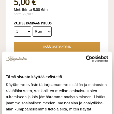
5,00 €
5,00 €/m
norm. 22,90 €
VALITSE KANKAAN PITUUS
LISÄÄ OSTOSKORIIN
Valitse mukaan ompelupalvelu
(sis. työn ja tarvikkeet)
Tämä sivusto käyttää evästeitä
Käytämme evästeitä tarjoamamme sisällön ja mainosten
VERHOJEN MÄÄRÄ:
räätälöimiseen, sosiaalisen median ominaisuuksien
tukemiseen ja kävijämäärämme analysoimiseen. Lisäksi
Suoraverho leveys 150 cm
+ 22,00 €
jaamme sosiaalisen median, mainosalan ja analytiikka-
alan kumppaneillemme tietoja siitä, miten käytät
Purjerengasverho leveys max 150
+ 42,00 €