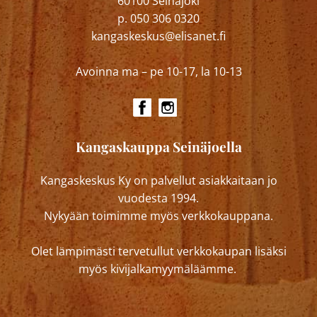
60100 Seinäjoki
p. 050 306 0320
kangaskeskus@elisanet.fi
Avoinna ma – pe 10-17, la 10-13
Kangaskauppa Seinäjoella
Kangaskeskus Ky on palvellut asiakkaitaan jo
vuodesta 1994.
Nykyään toimimme myös verkkokauppana.
Olet lämpimästi tervetullut verkkokaupan lisäksi
myös kivijalkamyymäläämme.