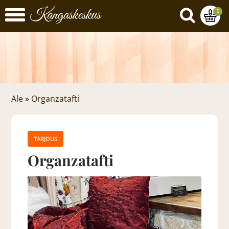
0
Ale
»
Organzatafti
TARJOUS
Organzatafti