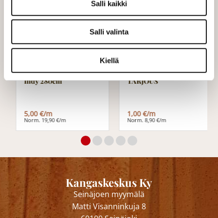
Salli kaikki
TARJOUS
TARJOUS
Salli valinta
Kiellä
Indy 280cm
TARJOUS
5,00 €/m
1,00 €/m
Norm. 19,90 €/m
Norm. 8,90 €/m
Kangaskeskus Ky
Seinäjoen myymälä
Matti Visanninkuja 8