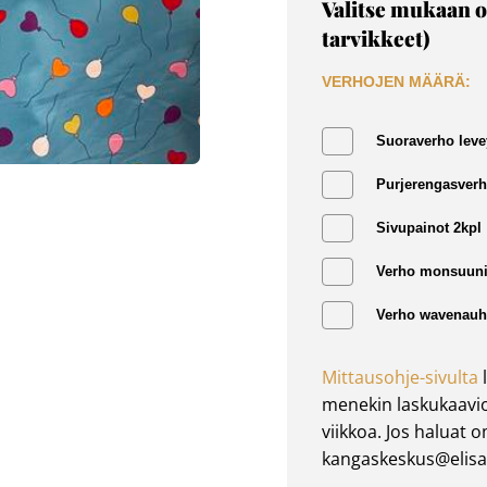
Valitse mukaan o
tarvikkeet)
VERHOJEN MÄÄRÄ:
Suoraverho leve
Purjerengasverh
Sivupainot 2kpl
Verho monsuuni
Verho wavenauha
Mittausohje-sivulta
l
menekin laskukaavio
viikkoa. Jos haluat 
kangaskeskus@elisan