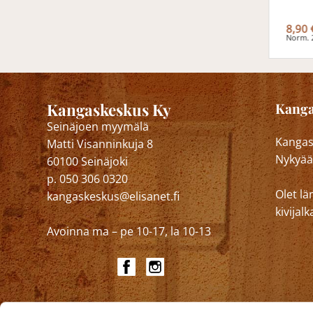
8,90
Norm. 
Kangaskeskus Ky
Kanga
Seinäjoen myymälä
Kangask
Matti Visanninkuja 8
Nykyää
60100 Seinäjoki
p. 050 306 0320
Olet lä
kangaskeskus@elisanet.fi
kivija
Avoinna ma – pe 10-17, la 10-13