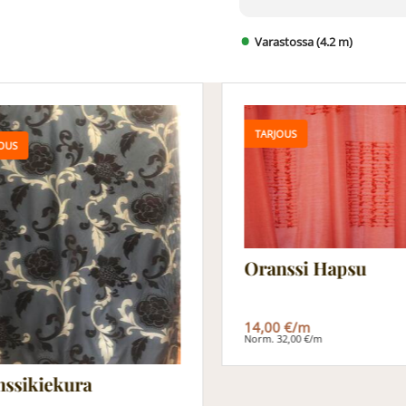
Varastossa (4.2 m)
TARJOUS
OUS
Oranssi Hapsu
14,00 €/m
Norm. 32,00 €/m
nssikiekura