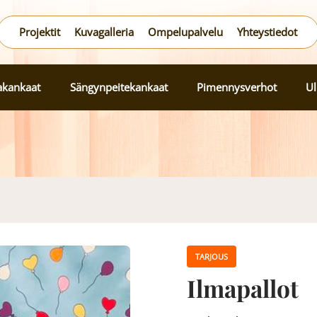
Projektit
Kuvagalleria
Ompelupalvelu
Yhteystiedot
lakankaat
Sängynpeitekankaat
Pimennysverhot
Ul
TARJOUS
Ilmapallot