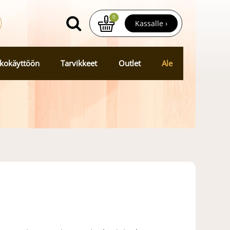
0
Kassalle ›
kokäyttöön
Tarvikkeet
Outlet
Ale