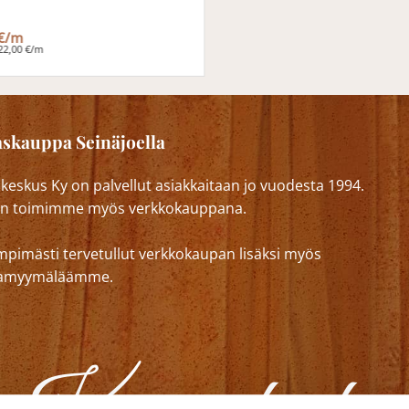
 €/m
22,00 €/m
skauppa Seinäjoella
eskus Ky on palvellut asiakkaitaan jo vuodesta 1994.
n toimimme myös verkkokauppana.
mpimästi tervetullut verkkokaupan lisäksi myös
lkamyymäläämme.