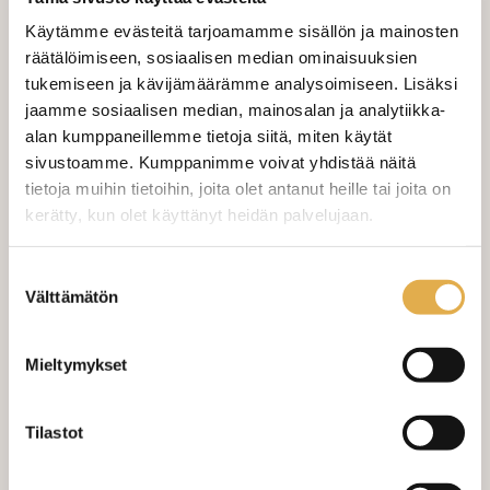
norm. 24,90 €
Käytämme evästeitä tarjoamamme sisällön ja mainosten
VALITSE KANKAAN PITUUS
räätälöimiseen, sosiaalisen median ominaisuuksien
tukemiseen ja kävijämäärämme analysoimiseen. Lisäksi
jaamme sosiaalisen median, mainosalan ja analytiikka-
alan kumppaneillemme tietoja siitä, miten käytät
LISÄÄ OSTOSKORIIN
sivustoamme. Kumppanimme voivat yhdistää näitä
tietoja muihin tietoihin, joita olet antanut heille tai joita on
Tilaa näytepala kankaasta
kerätty, kun olet käyttänyt heidän palvelujaan.
Näytepalan hinta 1,50 €. Koko n. 10x10 cm.
kangaskeskus.fi/tietosuoja/
Varastossa (6.0 m)
Lisätietoja:
Suostumuksen
Välttämätön
valinta
Mieltymykset
Tilastot