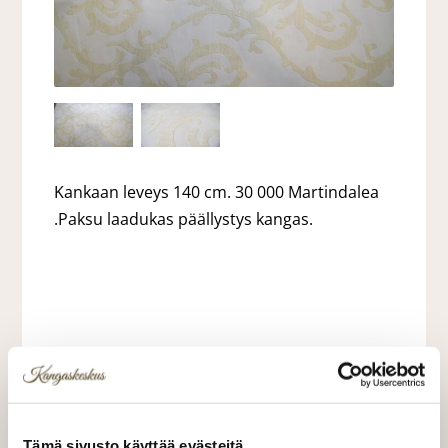
Kankaan leveys 140 cm. 30 000 Martindalea
.Paksu laadukas päällystys kangas.
17,00 €
17,00 €/m
Tämä sivusto käyttää evästeitä