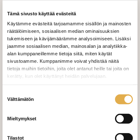
Tämä sivusto käyttää evästeitä
38,90 €
Käytämme evästeitä tarjoamamme sisällön ja mainosten
38,90 €/m
räätälöimiseen, sosiaalisen median ominaisuuksien
tukemiseen ja kävijämäärämme analysoimiseen. Lisäksi
VALITSE KANKAAN PITUUS
jaamme sosiaalisen median, mainosalan ja analytiikka-
alan kumppaneillemme tietoja siitä, miten käytät
sivustoamme. Kumppanimme voivat yhdistää näitä
tietoja muihin tietoihin, joita olet antanut heille tai joita on
LISÄÄ OSTOSKORIIN
kerätty, kun olet käyttänyt heidän palvelujaan.
Tilaa näytepala kankaasta
kangaskeskus.fi/tietosuoja/
Lisätietoja:
Näytepalan hinta 1,50 €. Koko n. 10x10 cm.
Suostumuksen
Välttämätön
valinta
Varastossa (20.0 m)
Mieltymykset
Tilastot