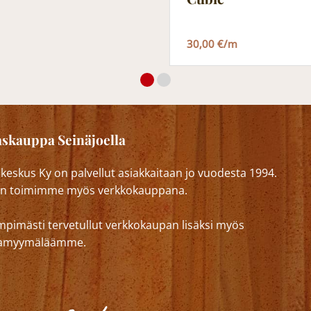
30,00 €/m
skauppa Seinäjoella
eskus Ky on palvellut asiakkaitaan jo vuodesta 1994.
n toimimme myös verkkokauppana.
mpimästi tervetullut verkkokaupan lisäksi myös
lkamyymäläämme.