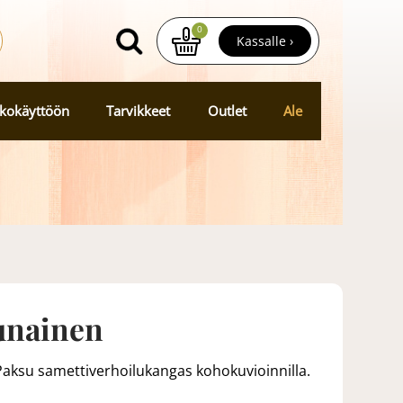
0
Kassalle ›
kokäyttöön
Tarvikkeet
Outlet
Ale
unainen
aksu samettiverhoilukangas kohokuvioinnilla.