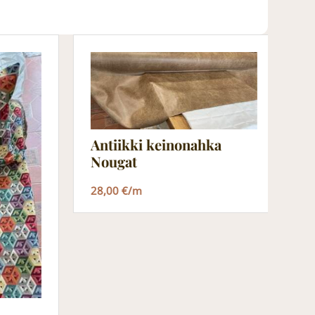
Antiikki keinonahka
Nougat
28,00 €/m
L
2