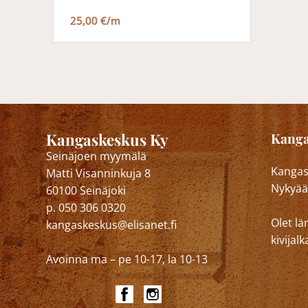
25,00 €/m
Kangaskeskus Ky
Kanga
Seinäjoen myymälä
Kangask
Matti Visanninkuja 8
Nykyää
60100 Seinäjoki
p. 050 306 0320
Olet lä
kangaskeskus@elisanet.fi
kivija
Avoinna ma – pe 10-17, la 10-13