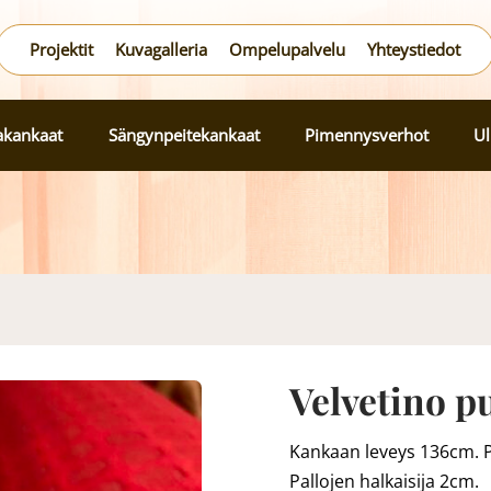
Projektit
Kuvagalleria
Ompelupalvelu
Yhteystiedot
lakankaat
Sängynpeitekankaat
Pimennysverhot
Ul
Velvetino p
Kankaan leveys 136cm. P
Pallojen halkaisija 2cm.