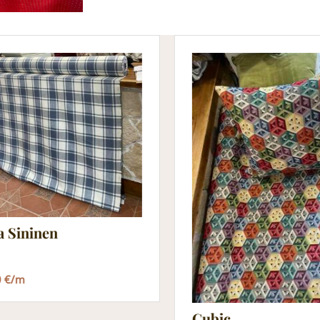
a Sininen
0 €/m
Cubic