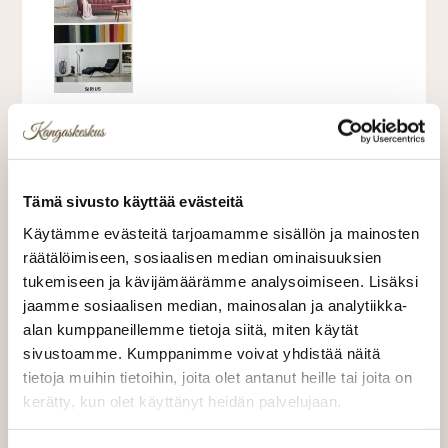
Kankaan leveys 140cm. Hankauskesto 80 000
Martindalea
Sileä, Pehmeäpintainen (ei varsinainen
Tämä sivusto käyttää evästeitä
sametti) verhoilukangas
Käytämme evästeitä tarjoamamme sisällön ja mainosten
Paino 476gr/M2
räätälöimiseen, sosiaalisen median ominaisuuksien
Varastossa tällä hetkellä Marjapuuro, muut
tukemiseen ja kävijämäärämme analysoimiseen. Lisäksi
tilattavat värit näkyvät yhdessä kuvassa
jaamme sosiaalisen median, mainosalan ja analytiikka-
alan kumppaneillemme tietoja siitä, miten käytät
sivustoamme. Kumppanimme voivat yhdistää näitä
37,00 €
tietoja muihin tietoihin, joita olet antanut heille tai joita on
kerätty, kun olet käyttänyt heidän palvelujaan.
37,00 €/m