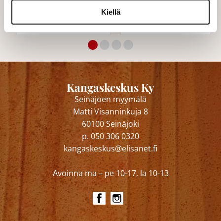
Kiellä
28,00 €/m
35,00 €/m
Kangaskeskus Ky
Seinäjoen myymälä
Matti Visanninkuja 8
60100 Seinäjoki
p. 050 306 0320
kangaskeskus@elisanet.fi
Avoinna ma – pe 10-17, la 10-13