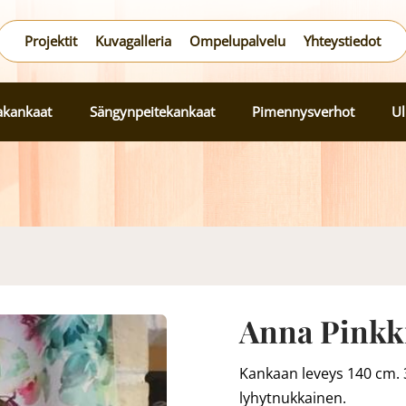
Projektit
Kuvagalleria
Ompelupalvelu
Yhteystiedot
lakankaat
Sängynpeitekankaat
Pimennysverhot
Ul
Anna Pinkk
Kankaan leveys 140 cm.
lyhytnukkainen.