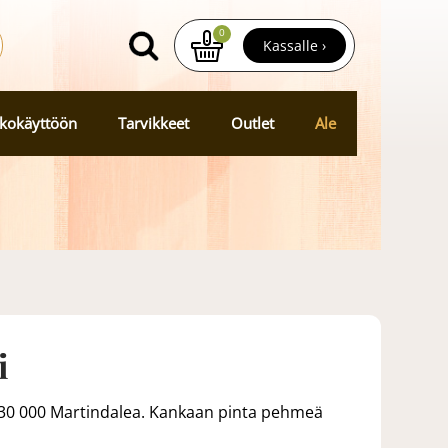
0
Kassalle ›
kokäyttöön
Tarvikkeet
Outlet
Ale
i
 30 000 Martindalea. Kankaan pinta pehmeä