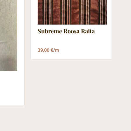
Subreme Roosa Raita
39,00 €/m
L
2