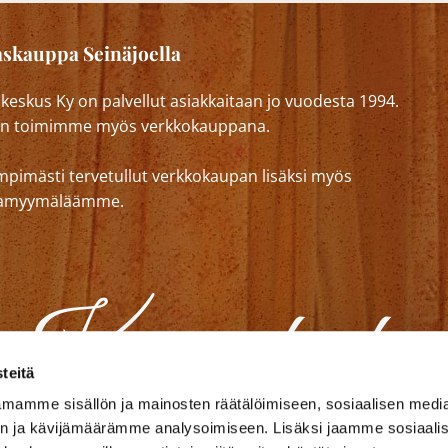
skauppa Seinäjoella
eskus Ky on palvellut asiakkaitaan jo vuodesta 1994.
n toimimme myös verkkokauppana.
mpimästi tervetullut verkkokaupan lisäksi myös
lkamyymäläämme.
teitä
mamme sisällön ja mainosten räätälöimiseen, sosiaalisen medi
n ja kävijämäärämme analysoimiseen. Lisäksi jaamme sosiaali