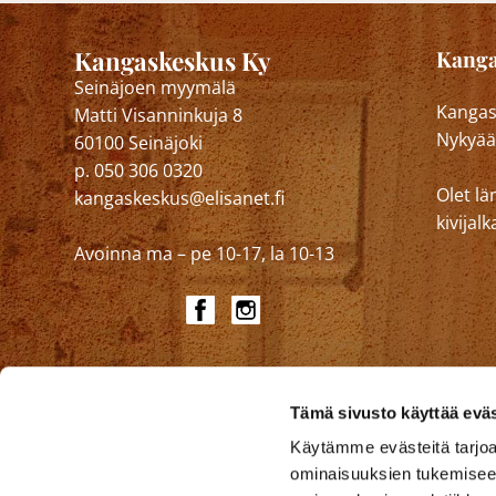
Kangaskeskus Ky
Kanga
Seinäjoen myymälä
Kangask
Matti Visanninkuja 8
Nykyää
60100 Seinäjoki
p. 050 306 0320
Olet lä
kangaskeskus@elisanet.fi
kivija
Avoinna ma – pe 10-17, la 10-13
Tämä sivusto käyttää eväs
Käytämme evästeitä tarjoa
ominaisuuksien tukemisee