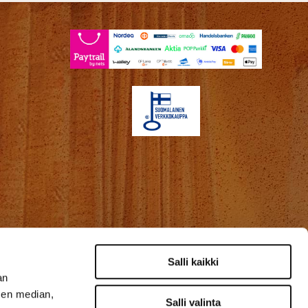
Salli kaikki
an
sen median,
Salli valinta