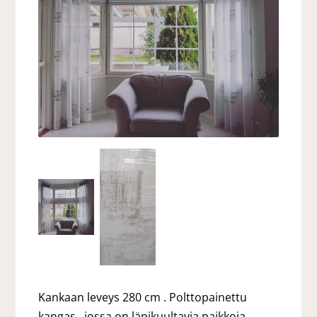
Kankaan leveys 280 cm . Polttopainettu
kangas , jossa on läpikuultavia paikkoja .