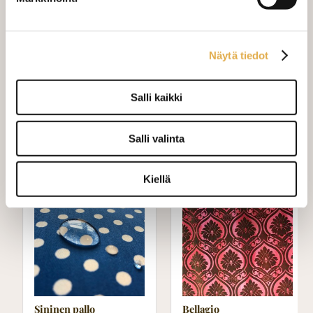
Mittausohje-sivulta
löydät ohjeita
mittaamiseen ja kankaan menekin
Näytä tiedot
laskukaavion. Ompelutyön toimitusaika
on noin 1,5 viikkoa. Jos haluat
ommeltavan jotain muuta niin ota
Salli kaikki
yhteyttä kangaskeskus@elisanet.fi
Salli valinta
Varastossa (20.0 m)
Kiellä
Sininen pallo
Bellagio