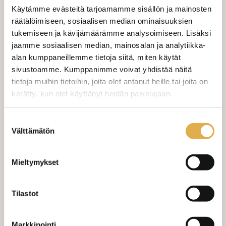
Tilaa näytepala kankaasta
Käytämme evästeitä tarjoamamme sisällön ja mainosten
Näytepalan hinta 1,50 €. Koko n. 10x10 cm.
räätälöimiseen, sosiaalisen median ominaisuuksien
tukemiseen ja kävijämäärämme analysoimiseen. Lisäksi
jaamme sosiaalisen median, mainosalan ja analytiikka-
Valitse mukaan ompelupalvelu
alan kumppaneillemme tietoja siitä, miten käytät
(sis. työn ja tarvikkeet)
sivustoamme. Kumppanimme voivat yhdistää näitä
tietoja muihin tietoihin, joita olet antanut heille tai joita on
VERHOJEN MÄÄRÄ:
kerätty, kun olet käyttänyt heidän palvelujaan.
Suoraverho leveys 150 cm
+ 22,00 €
kangaskeskus.fi/tietosuoja/
Lisätietoja:
Suostumuksen
Välttämätön
valinta
Purjerengasverho leveys max 150
+ 42,00 €
cm
Sivupainot 2kpl
+ 4,00 €
Mieltymykset
Verho monsuuninauhalla leveys
+ 27,00 €
150 cm
Tilastot
Verho wavenauhalla, leveys 150
+ 28,00 €
cm
Markkinointi