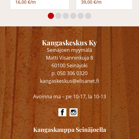
16,00 €/m
39,00 €/m
Kangaskeskus Ky
Seinäjoen myymälä
Matti Visanninkuja 8
60100 Seinäjoki
p. 050 306 0320
kangaskeskus@elisanet.fi
Avoinna ma – pe 10-17, la 10-13
Kangaskauppa Seinäjoella