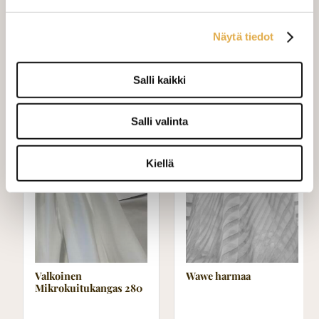
mittaamiseen ja kankaan menekin
laskukaavion. Ompelutyön toimitusaika
Näytä tiedot
on noin 1,5 viikkoa. Jos haluat
ommeltavan jotain muuta niin ota
yhteyttä kangaskeskus@elisanet.fi
Salli kaikki
Varastossa (15.0 m)
Salli valinta
Kiellä
Valkoinen
Wawe harmaa
Mikrokuitukangas 280