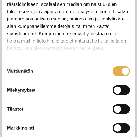
räätälöimiseen, sosiaalisen median ominaisuuksien
tukemiseen ja kävijämäärämme analysoimiseen. Lisäksi
Valitse mukaan ompelupalvelu
jaamme sosiaalisen median, mainosalan ja analytiikka-
(sis. työn ja tarvikkeet)
alan kumppaneillemme tietoja siitä, miten käytät
sivustoamme. Kumppanimme voivat yhdistää näitä
VERHOJEN MÄÄRÄ:
tietoja muihin tietoihin, joita olet antanut heille tai joita on
kerätty, kun olet käyttänyt heidän palvelujaan.
Suoraverho leveys 150 cm
+ 22,00 €
kangaskeskus.fi/tietosuoja/
Lisätietoja:
Suostumuksen
Purjerengasverho leveys max 150
+ 42,00 €
cm
Välttämätön
valinta
Sivupainot 2kpl
+ 4,00 €
Mieltymykset
Verho monsuuninauhalla leveys
+ 27,00 €
150 cm
Tilastot
Verho wavenauhalla, leveys 150
+ 28,00 €
cm
Markkinointi
Mittausohje-sivulta
löydät ohjeita