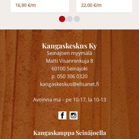
16,90 €/m
22,00 €/m
Kangaskeskus Ky
Seinäjoen myymälä
Matti Visanninkuja 8
60100 Seinäjoki
p. 050 306 0320
kangaskeskus@elisanet.fi
Avoinna ma – pe 10-17, la 10-13
Kangaskauppa Seinäjoella