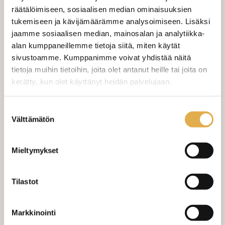
räätälöimiseen, sosiaalisen median ominaisuuksien
tukemiseen ja kävijämäärämme analysoimiseen. Lisäksi
Valitse mukaan ompelupalvelu
jaamme sosiaalisen median, mainosalan ja analytiikka-
(sis. työn ja tarvikkeet)
alan kumppaneillemme tietoja siitä, miten käytät
sivustoamme. Kumppanimme voivat yhdistää näitä
VERHOJEN MÄÄRÄ:
tietoja muihin tietoihin, joita olet antanut heille tai joita on
kerätty, kun olet käyttänyt heidän palvelujaan.
Suoraverho leveys 150 cm
+ 22,00 €
kangaskeskus.fi/tietosuoja/
Lisätietoja:
Suostumuksen
Purjerengasverho leveys max 150
+ 42,00 €
Välttämätön
cm
valinta
Sivupainot 2kpl
+ 4,00 €
Mieltymykset
Verho monsuuninauhalla leveys
+ 27,00 €
150 cm
Tilastot
Verho wavenauhalla, leveys 150
+ 28,00 €
cm
Markkinointi
Mittausohje-sivulta
löydät ohjeita