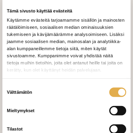
Tämä sivusto käyttää evästeitä
LISÄÄ OSTOSKORIIN
Käytämme evästeitä tarjoamamme sisällön ja mainosten
räätälöimiseen, sosiaalisen median ominaisuuksien
Tilaa näytepala kankaasta
tukemiseen ja kävijämäärämme analysoimiseen. Lisäksi
Näytepalan hinta 1,50 €. Koko n. 10x10 cm.
jaamme sosiaalisen median, mainosalan ja analytiikka-
alan kumppaneillemme tietoja siitä, miten käytät
sivustoamme. Kumppanimme voivat yhdistää näitä
Valitse mukaan ompelupalvelu
tietoja muihin tietoihin, joita olet antanut heille tai joita on
(sis. työn ja tarvikkeet)
kerätty, kun olet käyttänyt heidän palvelujaan.
VERHOJEN MÄÄRÄ:
kangaskeskus.fi/tietosuoja/
Lisätietoja:
Suostumuksen
Välttämätön
valinta
Suoraverho leveys 150 cm
+ 22,00 €
Purjerengasverho leveys max 150
+ 42,00 €
Mieltymykset
cm
Sivupainot 2kpl
+ 4,00 €
Tilastot