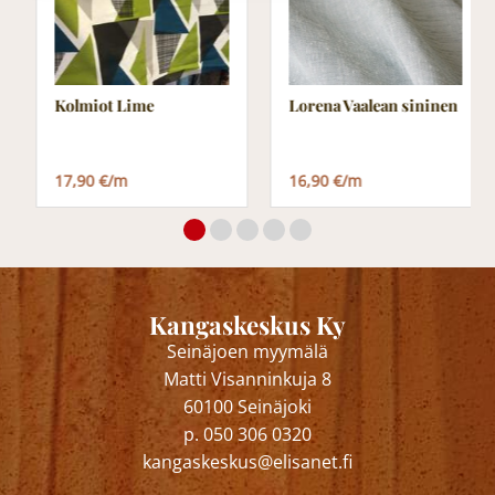
Kolmiot Lime
Lorena Vaalean sininen
17,90 €/m
16,90 €/m
Kangaskeskus Ky
Seinäjoen myymälä
Matti Visanninkuja 8
60100 Seinäjoki
p. 050 306 0320
kangaskeskus@elisanet.fi