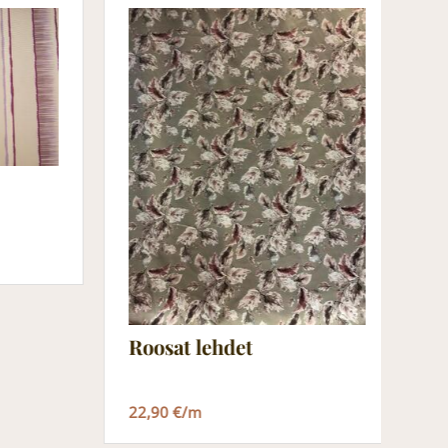
C
1
Roosat lehdet
22,90 €/m