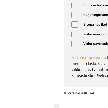
Suoraverho leve
Purjerengasverh
Sivupainot 2kpl
Verho monsuuni
Verho wavenauha
Mittausohje-sivulta
l
menekin laskukaavio
viikkoa. Jos haluat 
kangaskeskus@elisan
Varastossa (8.0 m)