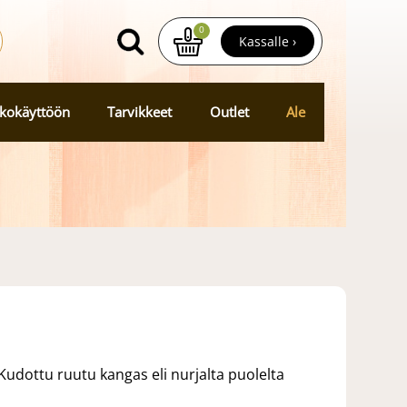
0
Kassalle ›
kokäyttöön
Tarvikkeet
Outlet
Ale
udottu ruutu kangas eli nurjalta puolelta