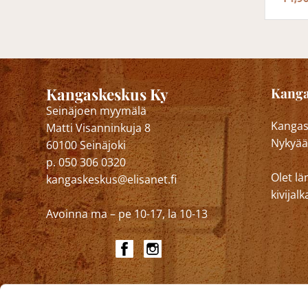
Kangaskeskus Ky
Kanga
Seinäjoen myymälä
Kangask
Matti Visanninkuja 8
Nykyää
60100 Seinäjoki
p. 050 306 0320
Olet lä
kangaskeskus@elisanet.fi
kivija
Avoinna ma – pe 10-17, la 10-13