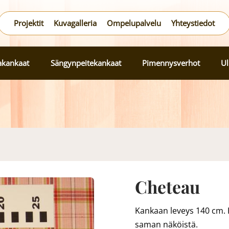
Projektit
Kuvagalleria
Ompelupalvelu
Yhteystiedot
lakankaat
Sängynpeitekankaat
Pimennysverhot
Ul
Cheteau
Kankaan leveys 140 cm. K
saman näköistä.