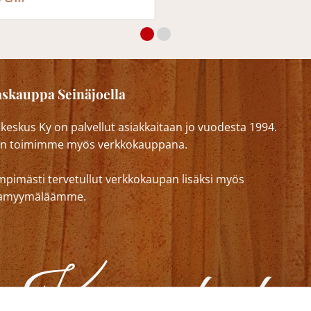
skauppa Seinäjoella
eskus Ky on palvellut asiakkaitaan jo vuodesta 1994.
n toimimme myös verkkokauppana.
mpimästi tervetullut verkkokaupan lisäksi myös
lkamyymäläämme.