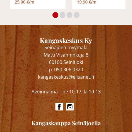
25,00 €/m
19,90 €/m
Kangaskeskus Ky
Seinäjoen myymälä
Matti Visanninkuja 8
60100 Seinäjoki
p. 050 306 0320
kangaskeskus@elisanet.fi
Avoinna ma – pe 10-17, la 10-13
Kangaskauppa Seinäjoella