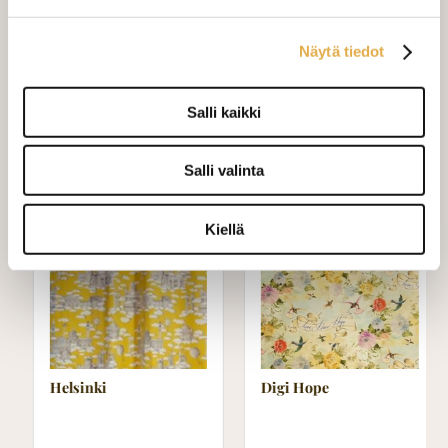
mittaamiseen ja kankaan menekin
laskukaavion. Ompelutyön toimitusaika
Näytä tiedot
on noin 1,5 viikkoa. Jos haluat
ommeltavan jotain muuta niin ota
yhteyttä kangaskeskus@elisanet.fi
Salli kaikki
Varastossa (9.0 m)
Salli valinta
Kiellä
Helsinki
Digi Hope