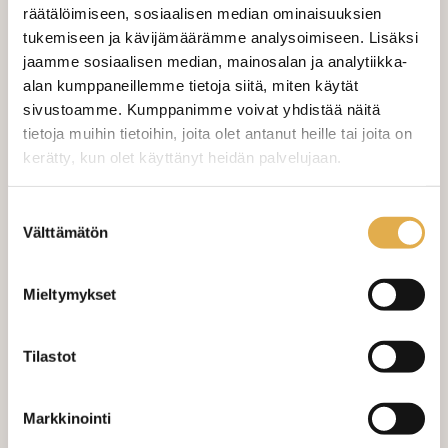
räätälöimiseen, sosiaalisen median ominaisuuksien
tukemiseen ja kävijämäärämme analysoimiseen. Lisäksi
Valitse mukaan ompelupalvelu
jaamme sosiaalisen median, mainosalan ja analytiikka-
(sis. työn ja tarvikkeet)
alan kumppaneillemme tietoja siitä, miten käytät
sivustoamme. Kumppanimme voivat yhdistää näitä
VERHOJEN MÄÄRÄ:
tietoja muihin tietoihin, joita olet antanut heille tai joita on
kerätty, kun olet käyttänyt heidän palvelujaan.
Suoraverho leveys 150 cm
+ 22,00 €
kangaskeskus.fi/tietosuoja/
Lisätietoja:
Suostumuksen
Purjerengasverho leveys max 150
+ 42,00 €
cm
Välttämätön
valinta
Sivupainot 2kpl
+ 4,00 €
Mieltymykset
Verho monsuuninauhalla leveys
+ 27,00 €
150 cm
Tilastot
Verho wavenauhalla, leveys 150
+ 28,00 €
cm
Markkinointi
Mittausohje-sivulta
löydät ohjeita