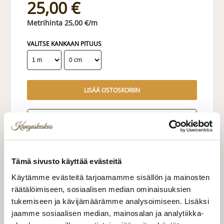
25,00 €
25,00 €/m
VALITSE KANKAAN PITUUS
LISÄÄ OSTOSKORIIN
Tilaa näytepala kankaasta
Näytepalan hinta 1,50 €. Koko n. 10x10 cm.
Valitse mukaan ompelupalvelu
Tämä sivusto käyttää evästeitä
(sis. työn ja tarvikkeet)
Käytämme evästeitä tarjoamamme sisällön ja mainosten
räätälöimiseen, sosiaalisen median ominaisuuksien
VERHOJEN MÄÄRÄ:
tukemiseen ja kävijämäärämme analysoimiseen. Lisäksi
jaamme sosiaalisen median, mainosalan ja analytiikka-
Suoraverho leveys 150 cm
+ 22,00 €