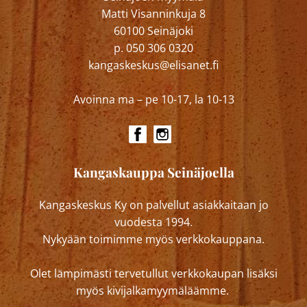
Matti Visanninkuja 8
60100 Seinäjoki
p. 050 306 0320
kangaskeskus@elisanet.fi
Avoinna ma – pe 10-17, la 10-13
Kangaskauppa Seinäjoella
Kangaskeskus Ky on palvellut asiakkaitaan jo
vuodesta 1994.
Nykyään toimimme myös verkkokauppana.
Olet lämpimästi tervetullut verkkokaupan lisäksi
myös kivijalkamyymäläämme.