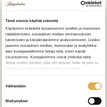
22,90 €/m
VALITSE KANKAAN PITUUS
Tämä sivusto käyttää evästeitä
Käytämme evästeitä tarjoamamme sisällön ja mainosten
räätälöimiseen, sosiaalisen median ominaisuuksien
LISÄÄ OSTOSKORIIN
tukemiseen ja kävijämäärämme analysoimiseen. Lisäksi
jaamme sosiaalisen median, mainosalan ja analytiikka-
Tilaa näytepala kankaasta
alan kumppaneillemme tietoja siitä, miten käytät
Näytepalan hinta 1,50 €. Koko n. 10x10 cm.
sivustoamme. Kumppanimme voivat yhdistää näitä
tietoja muihin tietoihin, joita olet antanut heille tai joita on
kerätty, kun olet käyttänyt heidän palvelujaan.
Valitse mukaan ompelupalvelu
(sis. työn ja tarvikkeet)
kangaskeskus.fi/tietosuoja/
Lisätietoja:
Suostumuksen
VERHOJEN MÄÄRÄ:
Välttämätön
valinta
Suoraverho leveys 150 cm
+ 22,00 €
Mieltymykset