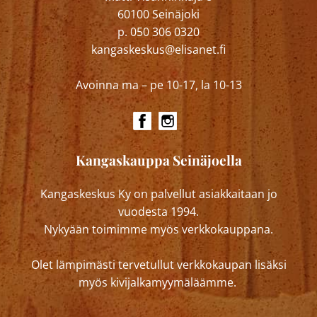
60100 Seinäjoki
p. 050 306 0320
kangaskeskus@elisanet.fi
Avoinna ma – pe 10-17, la 10-13
Kangaskauppa Seinäjoella
Kangaskeskus Ky on palvellut asiakkaitaan jo
vuodesta 1994.
Nykyään toimimme myös verkkokauppana.
Olet lämpimästi tervetullut verkkokaupan lisäksi
myös kivijalkamyymäläämme.