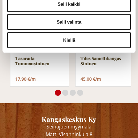
Salli kaikki
Salli valinta
Kiellä
Tasaraita
Tiles Samettikangas
Tummansininen
Sininen
17,90 €/m
45,00 €/m
Kangaskeskus Ky
Seinäjoen myymälä
Matti Visanninkuja 8