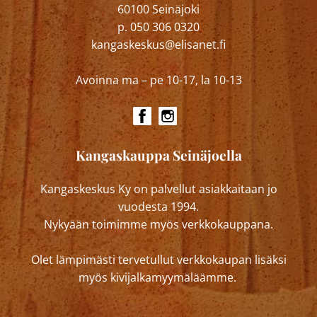
60100 Seinäjoki
p. 050 306 0320
kangaskeskus@elisanet.fi
Avoinna ma – pe 10-17, la 10-13
Kangaskauppa Seinäjoella
Kangaskeskus Ky on palvellut asiakkaitaan jo
vuodesta 1994.
Nykyään toimimme myös verkkokauppana.
Olet lämpimästi tervetullut verkkokaupan lisäksi
myös kivijalkamyymäläämme.