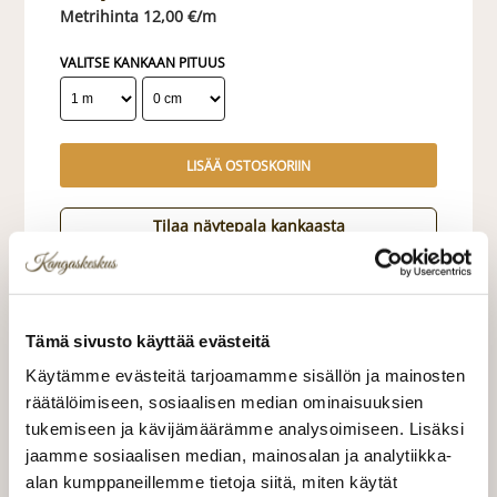
12,00 €/m
VALITSE KANKAAN PITUUS
LISÄÄ OSTOSKORIIN
Tilaa näytepala kankaasta
Näytepalan hinta 1,50 €. Koko n. 10x10 cm.
Valitse mukaan ompelupalvelu
Tämä sivusto käyttää evästeitä
(sis. työn ja tarvikkeet)
Käytämme evästeitä tarjoamamme sisällön ja mainosten
räätälöimiseen, sosiaalisen median ominaisuuksien
VERHOJEN MÄÄRÄ:
tukemiseen ja kävijämäärämme analysoimiseen. Lisäksi
jaamme sosiaalisen median, mainosalan ja analytiikka-
Suoraverho leveys 150 cm
+ 22,00 €
alan kumppaneillemme tietoja siitä, miten käytät