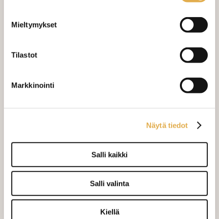
Valitse mukaan ompelupalvelu
(sis. työn ja tarvikkeet)
Mieltymykset
VERHOJEN MÄÄRÄ:
Tilastot
Suoraverho leveys 150 cm
+ 22,00 €
Purjerengasverho leveys max 150
+ 42,00 €
Markkinointi
cm
Sivupainot 2kpl
+ 4,00 €
Näytä tiedot
Verho monsuuninauhalla leveys
+ 27,00 €
150 cm
Salli kaikki
Verho wavenauhalla, leveys 150
+ 28,00 €
cm
Salli valinta
Mittausohje-sivulta
löydät ohjeita
mittaamiseen ja kankaan menekin
Kiellä
laskukaavion. Ompelutyön toimitusaika