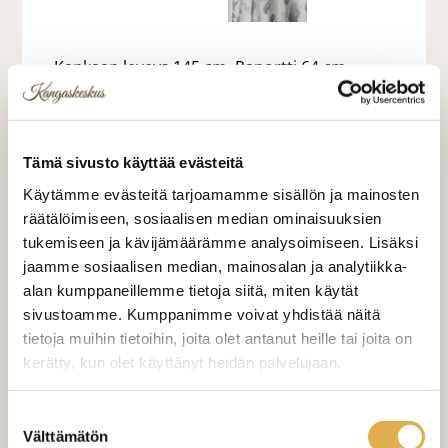
Kankaan leveys 145 cm. Raportti 64 cm.
23,00 €
Tämä sivusto käyttää evästeitä
23,00 €/m
Käytämme evästeitä tarjoamamme sisällön ja mainosten
VALITSE KANKAAN PITUUS
räätälöimiseen, sosiaalisen median ominaisuuksien
tukemiseen ja kävijämäärämme analysoimiseen. Lisäksi
jaamme sosiaalisen median, mainosalan ja analytiikka-
alan kumppaneillemme tietoja siitä, miten käytät
LISÄÄ OSTOSKORIIN
sivustoamme. Kumppanimme voivat yhdistää näitä
tietoja muihin tietoihin, joita olet antanut heille tai joita on
kerätty, kun olet käyttänyt heidän palvelujaan.
Tilaa näytepala kankaasta
Näytepalan hinta 1,50 €. Koko n. 10x10 cm.
kangaskeskus.fi/tietosuoja/
Lisätietoja:
Suostumuksen
Välttämätön
valinta