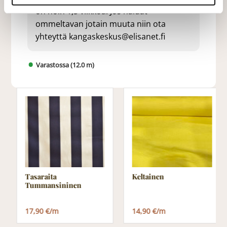
on noin 1,5 viikkoa. Jos haluat
ommeltavan jotain muuta niin ota
yhteyttä kangaskeskus@elisanet.fi
Varastossa (12.0 m)
Tasaraita
Keltainen
Tummansininen
17,90 €/m
14,90 €/m