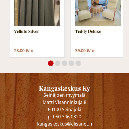
Velluto Silver
Teddy Deluxe
28,00 €/m
39,00 €/m
Kangaskeskus Ky
Seinäjoen myymälä
Matti Visanninkuja 8
60100 Seinäjoki
p. 050 306 0320
kangaskeskus@elisanet.fi