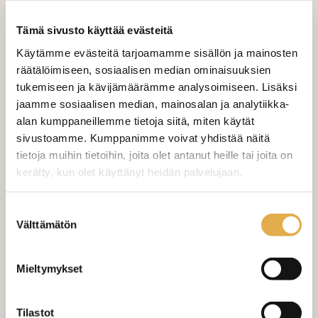
Tämä sivusto käyttää evästeitä
LISÄÄ OSTOSKORIIN
Käytämme evästeitä tarjoamamme sisällön ja mainosten
räätälöimiseen, sosiaalisen median ominaisuuksien
Tilaa näytepala kankaasta
tukemiseen ja kävijämäärämme analysoimiseen. Lisäksi
Näytepalan hinta 1,50 €. Koko n. 10x10 cm.
jaamme sosiaalisen median, mainosalan ja analytiikka-
alan kumppaneillemme tietoja siitä, miten käytät
sivustoamme. Kumppanimme voivat yhdistää näitä
Valitse mukaan ompelupalvelu
tietoja muihin tietoihin, joita olet antanut heille tai joita on
(sis. työn ja tarvikkeet)
kerätty, kun olet käyttänyt heidän palvelujaan.
VERHOJEN MÄÄRÄ:
kangaskeskus.fi/tietosuoja/
Lisätietoja:
Suostumuksen
Välttämätön
valinta
Suoraverho leveys 150 cm
+ 22,00 €
Mieltymykset
Purjerengasverho leveys max 150
+ 42,00 €
cm
Sivupainot 2kpl
+ 4,00 €
Tilastot