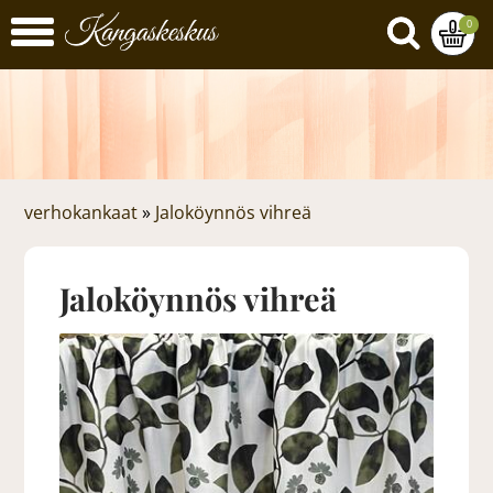
0
verhokankaat
»
Jaloköynnös vihreä
Jaloköynnös vihreä