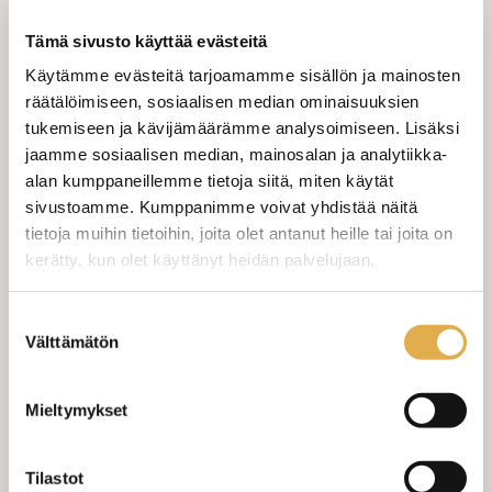
Tämä sivusto käyttää evästeitä
LISÄÄ OSTOSKORIIN
Käytämme evästeitä tarjoamamme sisällön ja mainosten
räätälöimiseen, sosiaalisen median ominaisuuksien
Tilaa näytepala kankaasta
tukemiseen ja kävijämäärämme analysoimiseen. Lisäksi
Näytepalan hinta 1,50 €. Koko n. 10x10 cm.
jaamme sosiaalisen median, mainosalan ja analytiikka-
alan kumppaneillemme tietoja siitä, miten käytät
sivustoamme. Kumppanimme voivat yhdistää näitä
Valitse mukaan ompelupalvelu
tietoja muihin tietoihin, joita olet antanut heille tai joita on
(sis. työn ja tarvikkeet)
kerätty, kun olet käyttänyt heidän palvelujaan.
VERHOJEN MÄÄRÄ:
kangaskeskus.fi/tietosuoja/
Lisätietoja:
Suostumuksen
Välttämätön
valinta
Suoraverho leveys 150 cm
+ 22,00 €
Purjerengasverho leveys max 150
+ 42,00 €
Mieltymykset
cm
Sivupainot 2kpl
+ 4,00 €
Tilastot