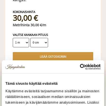
30,00 €
30,00 €/m
VALITSE KANKAAN PITUUS
LISÄÄ OSTOSKORIIN
Tilaa näytepala kankaasta
Näytepalan hinta 1,50 €. Koko n. 10x10 cm.
Tämä sivusto käyttää evästeitä
Valitse mukaan ompelupalvelu
Käytämme evästeitä tarjoamamme sisällön ja mainosten
räätälöimiseen, sosiaalisen median ominaisuuksien
(sis. työn ja tarvikkeet)
tukemiseen ja kävijämäärämme analysoimiseen. Lisäksi