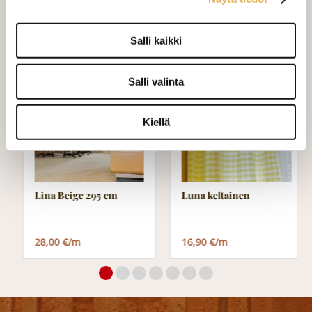
yhteyttä kangaskeskus@elisanet.fi
Salli kaikki
Varastossa (2.0 m)
Salli valinta
Kiellä
Lina Beige 295 cm
Luna keltainen
28,00 €/m
16,90 €/m