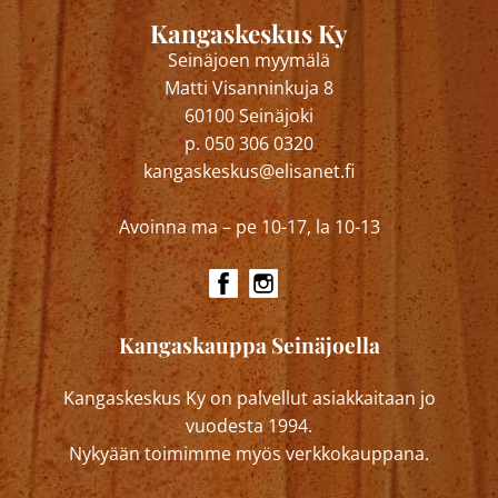
Kangaskeskus Ky
Seinäjoen myymälä
Matti Visanninkuja 8
60100 Seinäjoki
p. 050 306 0320
kangaskeskus@elisanet.fi
Avoinna ma – pe 10-17, la 10-13
Kangaskauppa Seinäjoella
Kangaskeskus Ky on palvellut asiakkaitaan jo
vuodesta 1994.
Nykyään toimimme myös verkkokauppana.