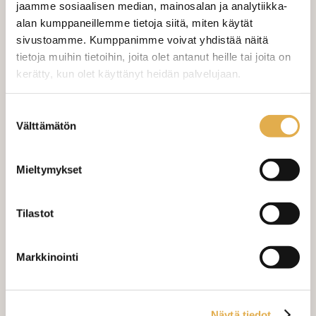
VERHOJEN MÄÄRÄ:
jaamme sosiaalisen median, mainosalan ja analytiikka-
alan kumppaneillemme tietoja siitä, miten käytät
Suoraverho leveys 150 cm
+ 22,00 €
sivustoamme. Kumppanimme voivat yhdistää näitä
tietoja muihin tietoihin, joita olet antanut heille tai joita on
kerätty, kun olet käyttänyt heidän palvelujaan.
Purjerengasverho leveys max 150
+ 42,00 €
cm
kangaskeskus.fi/tietosuoja/
Lisätietoja:
Sivupainot 2kpl
+ 4,00 €
Suostumuksen
Välttämätön
valinta
Verho monsuuninauhalla leveys
+ 27,00 €
150 cm
Mieltymykset
Verho wavenauhalla, leveys 150
+ 28,00 €
cm
Tilastot
Mittausohje-sivulta
löydät ohjeita
mittaamiseen ja kankaan menekin
Markkinointi
laskukaavion. Ompelutyön toimitusaika
on noin 1,5 viikkoa. Jos haluat
ommeltavan jotain muuta niin ota
Näytä tiedot