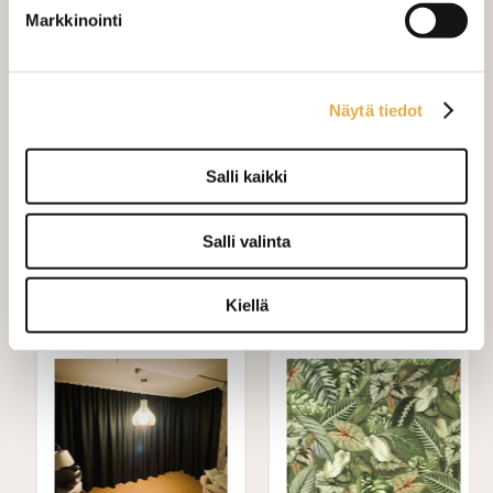
Verho wavenauhalla, leveys 150
+ 28,00 €
Markkinointi
cm
Mittausohje-sivulta
löydät ohjeita
Näytä tiedot
mittaamiseen ja kankaan menekin
laskukaavion. Ompelutyön toimitusaika
on noin 1,5 viikkoa. Jos haluat
Salli kaikki
ommeltavan jotain muuta niin ota
yhteyttä kangaskeskus@elisanet.fi
Salli valinta
Varastossa (12 kpl)
Kiellä