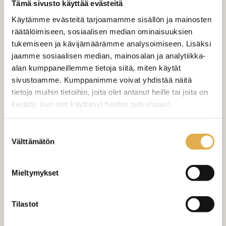
Tämä sivusto käyttää evästeitä
Käytämme evästeitä tarjoamamme sisällön ja mainosten
LISÄÄ OSTOSKORIIN
räätälöimiseen, sosiaalisen median ominaisuuksien
tukemiseen ja kävijämäärämme analysoimiseen. Lisäksi
jaamme sosiaalisen median, mainosalan ja analytiikka-
alan kumppaneillemme tietoja siitä, miten käytät
Valitse mukaan ompelupalvelu
sivustoamme. Kumppanimme voivat yhdistää näitä
(sis. työn ja tarvikkeet)
tietoja muihin tietoihin, joita olet antanut heille tai joita on
kerätty, kun olet käyttänyt heidän palvelujaan.
MÄÄRÄ:
kangaskeskus.fi/tietosuoja/
Lisätietoja:
Suoraverho leveys 150 cm
+ 22,00 €
Suostumuksen
Välttämätön
valinta
Purjerengasverho leveys max 150
+ 42,00 €
cm
Mieltymykset
Sivupainot 2kpl
+ 4,00 €
Tilastot
Verho monsuuninauhalla leveys
+ 27,00 €
150 cm