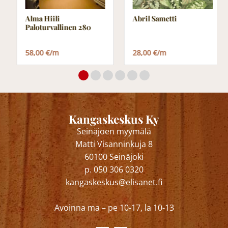
Alma Hiili
Abril Sametti
Paloturvallinen 280
58,00 €/m
28,00 €/m
Kangaskeskus Ky
Seinäjoen myymälä
Matti Visanninkuja 8
60100 Seinäjoki
p. 050 306 0320
kangaskeskus@elisanet.fi
Avoinna ma – pe 10-17, la 10-13