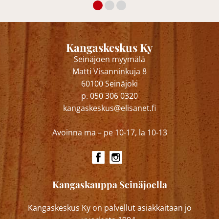
Kangaskeskus Ky
Seinäjoen myymälä
Matti Visanninkuja 8
60100 Seinäjoki
p. 050 306 0320
kangaskeskus@elisanet.fi
Avoinna ma – pe 10-17, la 10-13
Kangaskauppa Seinäjoella
Kangaskeskus Ky on palvellut asiakkaitaan jo