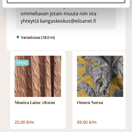
on noin 1,5 viikkoa. Jos haluat
ommeltavan jotain muuta niin ota
yhteyttä kangaskeskus@elisanet.fi
Varastossa (18.0 m)
UUTUUS
Monica Laine 280cm
Onnen Norsu
25,00 €/m
69,00 €/m