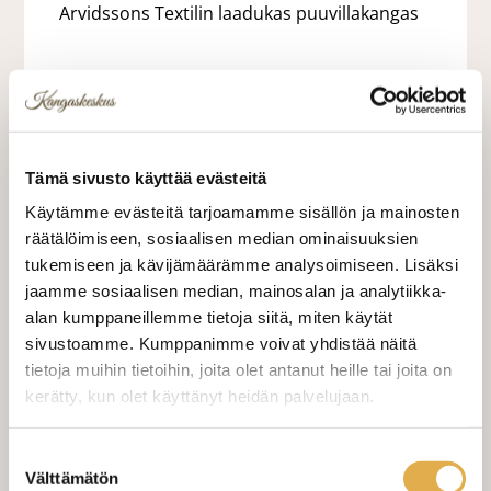
Arvidssons Textilin laadukas puuvillakangas
27,00 €
Tämä sivusto käyttää evästeitä
27,00 €/m
Käytämme evästeitä tarjoamamme sisällön ja mainosten
VALITSE KANKAAN PITUUS
räätälöimiseen, sosiaalisen median ominaisuuksien
tukemiseen ja kävijämäärämme analysoimiseen. Lisäksi
jaamme sosiaalisen median, mainosalan ja analytiikka-
alan kumppaneillemme tietoja siitä, miten käytät
LISÄÄ OSTOSKORIIN
sivustoamme. Kumppanimme voivat yhdistää näitä
tietoja muihin tietoihin, joita olet antanut heille tai joita on
Tilaa näytepala kankaasta
kerätty, kun olet käyttänyt heidän palvelujaan.
Näytepalan hinta 1,50 €. Koko n. 10x10 cm.
kangaskeskus.fi/tietosuoja/
Lisätietoja:
Suostumuksen
Välttämätön
valinta