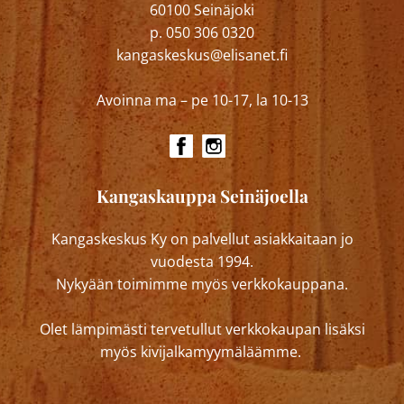
60100 Seinäjoki
p. 050 306 0320
kangaskeskus@elisanet.fi
Avoinna ma – pe 10-17, la 10-13
Kangaskauppa Seinäjoella
Kangaskeskus Ky on palvellut asiakkaitaan jo
vuodesta 1994.
Nykyään toimimme myös verkkokauppana.
Olet lämpimästi tervetullut verkkokaupan lisäksi
myös kivijalkamyymäläämme.