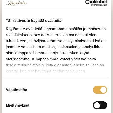
25,00 €/m
VALITSE KANKAAN PITUUS
Tämä sivusto käyttää evästeitä
Käytämme evästeitä tarjoamamme sisällön ja mainosten
räätälöimiseen, sosiaalisen median ominaisuuksien
LISÄÄ OSTOSKORIIN
tukemiseen ja kävijämäärämme analysoimiseen. Lisäksi
jaamme sosiaalisen median, mainosalan ja analytiikka-
Tilaa näytepala kankaasta
alan kumppaneillemme tietoja siitä, miten käytät
Näytepalan hinta 1,50 €. Koko n. 10x10 cm.
sivustoamme. Kumppanimme voivat yhdistää näitä
tietoja muihin tietoihin, joita olet antanut heille tai joita on
kerätty, kun olet käyttänyt heidän palvelujaan.
Valitse mukaan ompelupalvelu
(sis. työn ja tarvikkeet)
kangaskeskus.fi/tietosuoja/
Lisätietoja:
Suostumuksen
Välttämätön
valinta
VERHOJEN MÄÄRÄ:
Suoraverho leveys 150 cm
+ 22,00 €
Mieltymykset