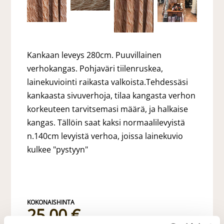
Kankaan leveys 280cm. Puuvillainen
verhokangas. Pohjaväri tiilenruskea,
lainekuviointi raikasta valkoista.Tehdessäsi
kankaasta sivuverhoja, tilaa kangasta verhon
korkeuteen tarvitsemasi määrä, ja halkaise
kangas. Tällöin saat kaksi normaalilevyistä
n.140cm levyistä verhoa, joissa lainekuvio
kulkee "pystyyn"
25,00 €