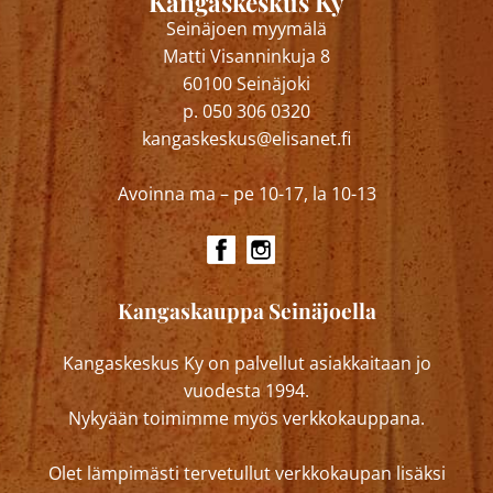
Kangaskeskus Ky
Seinäjoen myymälä
Matti Visanninkuja 8
60100 Seinäjoki
p. 050 306 0320
kangaskeskus@elisanet.fi
Avoinna ma – pe 10-17, la 10-13
Kangaskauppa Seinäjoella
Kangaskeskus Ky on palvellut asiakkaitaan jo
vuodesta 1994.
Nykyään toimimme myös verkkokauppana.
Olet lämpimästi tervetullut verkkokaupan lisäksi