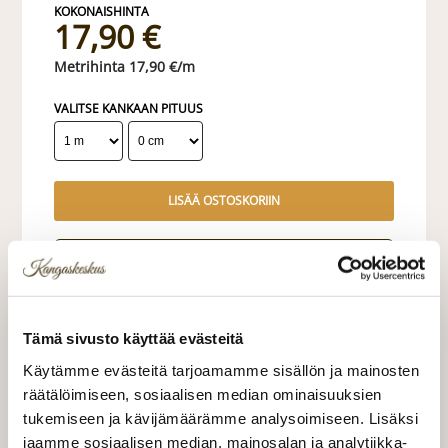
17,90 €
17,90 €/m
VALITSE KANKAAN PITUUS
LISÄÄ OSTOSKORIIN
Tilaa näytepala kankaasta
Näytepalan hinta 1,50 €. Koko n. 10x10 cm.
Tämä sivusto käyttää evästeitä
Valitse mukaan ompelupalvelu
(sis. työn ja tarvikkeet)
Käytämme evästeitä tarjoamamme sisällön ja mainosten
räätälöimiseen, sosiaalisen median ominaisuuksien
VERHOJEN MÄÄRÄ:
tukemiseen ja kävijämäärämme analysoimiseen. Lisäksi
jaamme sosiaalisen median, mainosalan ja analytiikka-