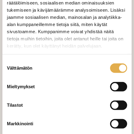
räätälöimiseen, sosiaalisen median ominaisuuksien
Valitse mukaan ompelupalvelu
tukemiseen ja kävijämäärämme analysoimiseen. Lisäksi
jaamme sosiaalisen median, mainosalan ja analytiikka-
(sis. työn ja tarvikkeet)
alan kumppaneillemme tietoja siitä, miten käytät
VERHOJEN MÄÄRÄ:
sivustoamme. Kumppanimme voivat yhdistää näitä
tietoja muihin tietoihin, joita olet antanut heille tai joita on
kerätty, kun olet käyttänyt heidän palvelujaan.
Suoraverho leveys 150 cm
+ 22,00 €
kangaskeskus.fi/tietosuoja/
Lisätietoja:
Purjerengasverho leveys max 150
+ 42,00 €
Suostumuksen
cm
Välttämätön
valinta
Sivupainot 2kpl
+ 4,00 €
Mieltymykset
Verho monsuuninauhalla leveys
+ 27,00 €
150 cm
Tilastot
Verho wavenauhalla, leveys 150
+ 28,00 €
cm
Markkinointi
Mittausohje-sivulta
löydät ohjeita