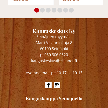
Kangaskeskus Ky
Seinäjoen myymälä
Matti Visanninkuja 8
60100 Seinäjoki
p. 050 306 0320
kangaskeskus@elisanet.fi
Avoinna ma – pe 10-17, la 10-13
Kangaskauppa Seinäjoella