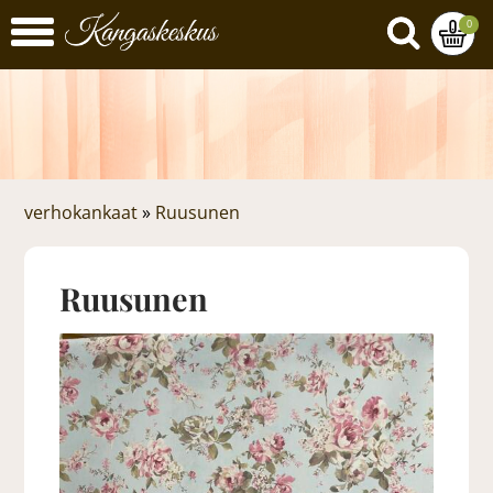
0
verhokankaat
»
Ruusunen
Ruusunen