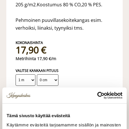
205 g/m2.Koostumus 80 % CO,20 % PES.
Pehmoinen puuvillasekoitekangas esim.
verhoiksi, liinaksi, tyynyiksi tms.
17,90 €
17,90 €/m
VALITSE KANKAAN PITUUS
LISÄÄ OSTOSKORIIN
Tilaa näytepala kankaasta
Tämä sivusto käyttää evästeitä
Näytepalan hinta 1,50 €. Koko n. 10x10 cm.
Käytämme evästeitä tarjoamamme sisällön ja mainosten