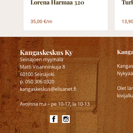
Lorena Harmaa 320
Tur
35,00 €/m
13,9
Kangaskeskus Ky
Kanga
Seinäjoen myymälä
Kangask
Matti Visanninkuja 8
Nykyää
60100 Seinäjoki
p. 050 306 0320
Olet lä
kangaskeskus@elisanet.fi
kivija
Avoinna ma – pe 10-17, la 10-13