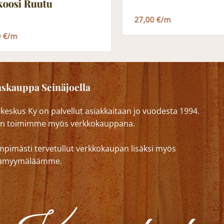
koosi Ruutu
27,00 €/m
0 €/m
skauppa Seinäjoella
eskus Ky on palvellut asiakkaitaan jo vuodesta 1994.
n toimimme myös verkkokauppana.
mpimästi tervetullut verkkokaupan lisäksi myös
lkamyymäläämme.