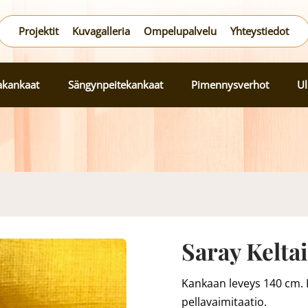
Projektit
Kuvagalleria
Ompelupalvelu
Yhteystiedot
lakankaat
Sängynpeitekankaat
Pimennysverhot
Ul
Saray Kelta
Kankaan leveys 140 cm. 
pellavaimitaatio.