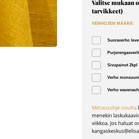
Valitse mukaan o
tarvikkeet)
VERHOJEN MÄÄRÄ:
Suoraverho leve
Purjerengasverh
Sivupainot 2kpl
Verho monsuuni
Verho wavenauha
Mittausohje-sivulta
l
menekin laskukaavio
viikkoa. Jos haluat 
kangaskeskus@elisan