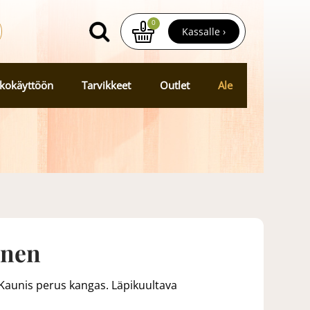
0
Kassalle ›
kokäyttöön
Tarvikkeet
Outlet
Ale
inen
Kaunis perus kangas. Läpikuultava