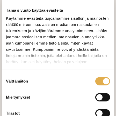
Tämä sivusto käyttää evästeitä
LISÄÄ OSTOSKORIIN
Käytämme evästeitä tarjoamamme sisällön ja mainosten
räätälöimiseen, sosiaalisen median ominaisuuksien
Tilaa näytepala kankaasta
tukemiseen ja kävijämäärämme analysoimiseen. Lisäksi
Näytepalan hinta 1,50 €. Koko n. 10x10 cm.
jaamme sosiaalisen median, mainosalan ja analytiikka-
alan kumppaneillemme tietoja siitä, miten käytät
sivustoamme. Kumppanimme voivat yhdistää näitä
Valitse mukaan ompelupalvelu
tietoja muihin tietoihin, joita olet antanut heille tai joita on
(sis. työn ja tarvikkeet)
kerätty, kun olet käyttänyt heidän palvelujaan.
VERHOJEN MÄÄRÄ:
kangaskeskus.fi/tietosuoja/
Lisätietoja:
Suostumuksen
Välttämätön
valinta
Suoraverho leveys 150 cm
+ 22,00 €
Purjerengasverho leveys max 150
+ 42,00 €
Mieltymykset
cm
Sivupainot 2kpl
+ 4,00 €
Tilastot