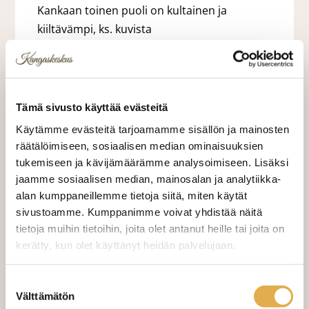
Kankaan toinen puoli on kultainen ja
kiiltävämpi, ks. kuvista
29,00 €
29,00 €/m
Tämä sivusto käyttää evästeitä
Käytämme evästeitä tarjoamamme sisällön ja mainosten
VALITSE KANKAAN PITUUS
räätälöimiseen, sosiaalisen median ominaisuuksien
tukemiseen ja kävijämäärämme analysoimiseen. Lisäksi
jaamme sosiaalisen median, mainosalan ja analytiikka-
alan kumppaneillemme tietoja siitä, miten käytät
LISÄÄ OSTOSKORIIN
sivustoamme. Kumppanimme voivat yhdistää näitä
tietoja muihin tietoihin, joita olet antanut heille tai joita on
Tilaa näytepala kankaasta
Näytepalan hinta 1,50 €. Koko n. 10x10 cm.
kerätty, kun olet käyttänyt heidän palvelujaan.
kangaskeskus.fi/tietosuoja/
Lisätietoja:
Suostumuksen
Valitse mukaan ompelupalvelu
Välttämätön
valinta