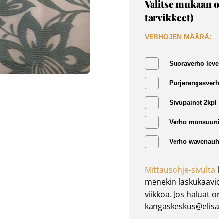
Valitse mukaan o
tarvikkeet)
VERHOJEN MÄÄRÄ:
Suoraverho leve
Purjerengasverh
Sivupainot 2kpl
Verho monsuuni
Verho wavenauha
Mittausohje-sivulta
l
menekin laskukaavio
viikkoa. Jos haluat 
kangaskeskus@elisan