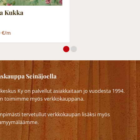
ia Kukka
0 €/m
skauppa Seinäjoella
eskus Ky on palvellut asiakkaitaan jo vuodesta 1994.
n toimimme myös verkkokauppana.
mpimästi tervetullut verkkokaupan lisäksi myös
lkamyymäläämme.