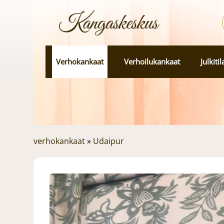
Verhokankaat
Verhoilukankaat
Julkiti
verhokankaat
»
Udaipur