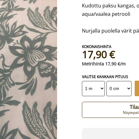
Kudottu paksu kangas, oik
aqua/vaalea petrooli
Nurjalla puolella värit p
17,90 €
17,90 €/m
VALITSE KANKAAN PITUUS
Til
Näytepala