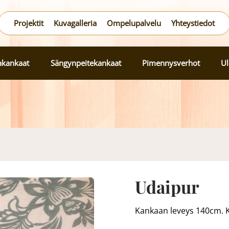
Projektit
Kuvagalleria
Ompelupalvelu
Yhteystiedot
lakankaat
Sängynpeitekankaat
Pimennysverhot
Ul
Udaipur
Kankaan leveys 140cm. 