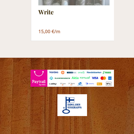
T
Write
6
No
15,00 €/m