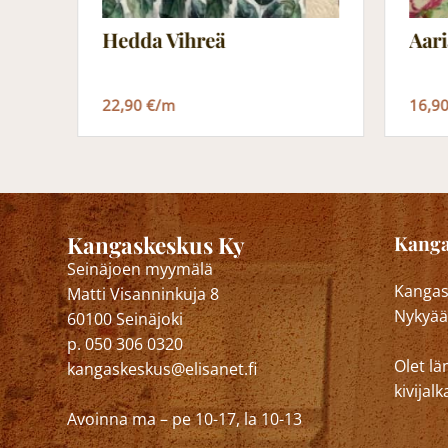
Hedda Vihreä
Aar
22,90 €/m
16,9
Kangaskeskus Ky
Kanga
Seinäjoen myymälä
Kangask
Matti Visanninkuja 8
Nykyää
60100 Seinäjoki
p. 050 306 0320
Olet lä
kangaskeskus@elisanet.fi
kivija
Avoinna ma – pe 10-17, la 10-13