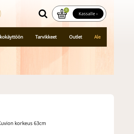
0
Kassalle ›
kokäyttöön
Tarvikkeet
Outlet
Ale
Kuvion korkeus 63cm