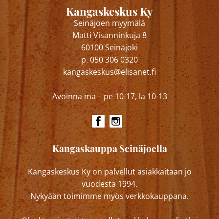
Kangaskeskus Ky
Seinäjoen myymälä
Matti Visanninkuja 8
60100 Seinäjoki
p. 050 306 0320
kangaskeskus@elisanet.fi
Avoinna ma – pe 10-17, la 10-13
Kangaskauppa Seinäjoella
Kangaskeskus Ky on palvellut asiakkaitaan jo
vuodesta 1994.
Nykyään toimimme myös verkkokauppana.