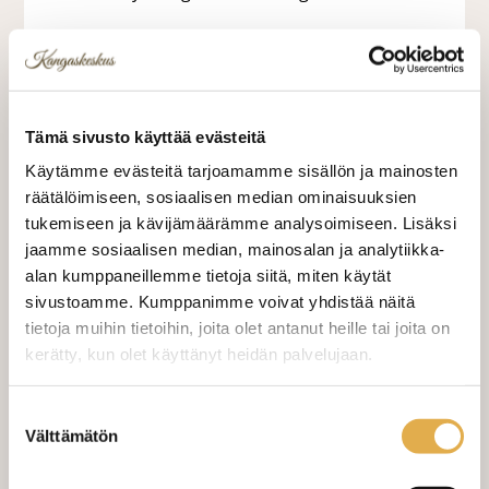
22,90 €
22,90 €/m
Tämä sivusto käyttää evästeitä
VALITSE KANKAAN PITUUS
Käytämme evästeitä tarjoamamme sisällön ja mainosten
räätälöimiseen, sosiaalisen median ominaisuuksien
tukemiseen ja kävijämäärämme analysoimiseen. Lisäksi
jaamme sosiaalisen median, mainosalan ja analytiikka-
LISÄÄ OSTOSKORIIN
alan kumppaneillemme tietoja siitä, miten käytät
sivustoamme. Kumppanimme voivat yhdistää näitä
Tilaa näytepala kankaasta
tietoja muihin tietoihin, joita olet antanut heille tai joita on
Näytepalan hinta 1,50 €. Koko n. 10x10 cm.
kerätty, kun olet käyttänyt heidän palvelujaan.
kangaskeskus.fi/tietosuoja/
Lisätietoja:
Valitse mukaan ompelupalvelu
Suostumuksen
Välttämätön
(sis. työn ja tarvikkeet)
valinta
VERHOJEN MÄÄRÄ: