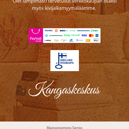
Olet lämpimästi tervetullut verkkokaupan lisäksi
myös kivijalkamyymäläämme.
Mainostoimisto Semio