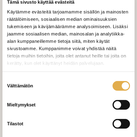
Tämä sivusto käyttää evästeitä
Käytämme evästeitä tarjoamamme sisällön ja mainosten
Tilaa näytepala kankaasta
räätälöimiseen, sosiaalisen median ominaisuuksien
Näytepalan hinta 1,50 €. Koko n. 10x10 cm.
tukemiseen ja kävijämäärämme analysoimiseen. Lisäksi
jaamme sosiaalisen median, mainosalan ja analytiikka-
alan kumppaneillemme tietoja siitä, miten käytät
Valitse mukaan ompelupalvelu
sivustoamme. Kumppanimme voivat yhdistää näitä
(sis. työn ja tarvikkeet)
tietoja muihin tietoihin, joita olet antanut heille tai joita on
kerätty, kun olet käyttänyt heidän palvelujaan.
VERHOJEN MÄÄRÄ:
kangaskeskus.fi/tietosuoja/
Lisätietoja:
Suoraverho leveys 150 cm
+ 22,00 €
Suostumuksen
Välttämätön
valinta
Purjerengasverho leveys max 150
+ 42,00 €
cm
Mieltymykset
Sivupainot 2kpl
+ 4,00 €
Tilastot
Verho monsuuninauhalla leveys
+ 27,00 €
150 cm