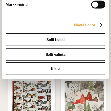
Verho wavenauhalla, leveys 150
+ 28,00 €
Markkinointi
cm
Mittausohje-sivulta
löydät ohjeita
Näytä tiedot
mittaamiseen ja kankaan menekin
laskukaavion. Ompelutyön toimitusaika
on noin 1,5 viikkoa. Jos haluat
Salli kaikki
ommeltavan jotain muuta niin ota
yhteyttä kangaskeskus@elisanet.fi
Salli valinta
Varastossa (30.0 m)
Kiellä