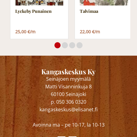
Lyckeby Punainen
Talvimaa
25,00 €/m
22,00 €/m
Kangaskeskus Ky
Seinäjoen myymälä
Matti Visanninkuja 8
60100 Seinäjoki
p. 050 306 0320
kangaskeskus@elisanet.fi
Avoinna ma – pe 10-17, la 10-13