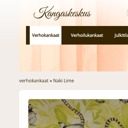
Verhokankaat
Verhoilukankaat
Julkiti
verhokankaat
»
Naki Lime