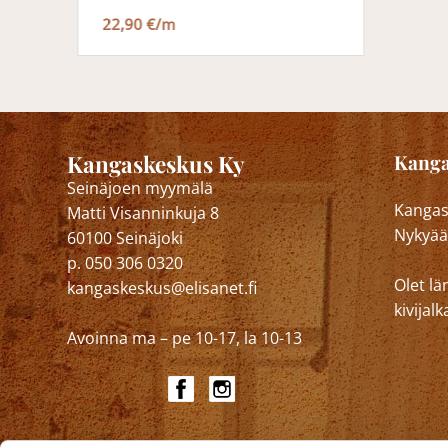
22,90 €/m
Kangaskeskus Ky
Kanga
Seinäjoen myymälä
Kangask
Matti Visanninkuja 8
Nykyää
60100 Seinäjoki
p. 050 306 0320
Olet lä
kangaskeskus@elisanet.fi
kivija
Avoinna ma – pe 10-17, la 10-13