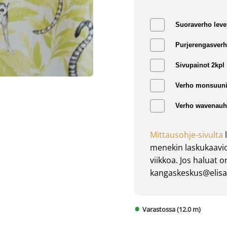
Suoraverho leve
Purjerengasverh
Sivupainot 2kpl
Verho monsuuni
Verho wavenauha
Mittausohje-sivulta
l
menekin laskukaavio
viikkoa. Jos haluat 
kangaskeskus@elisan
Varastossa (12.0 m)