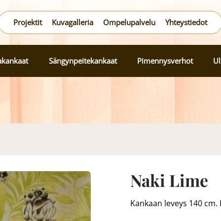
Projektit
Kuvagalleria
Ompelupalvelu
Yhteystiedot
lakankaat
Sängynpeitekankaat
Pimennysverhot
Ul
Naki Lime
Kankaan leveys 140 cm. 