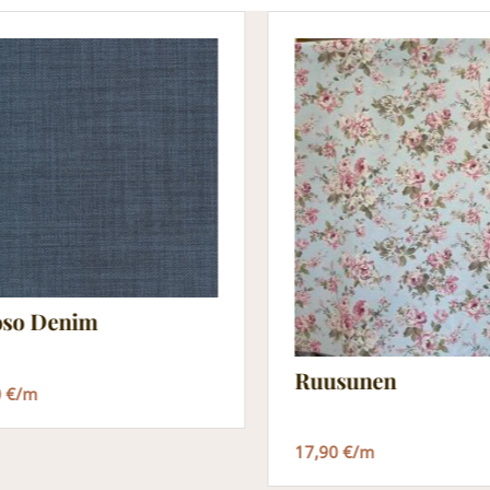
oso Denim
Ruusunen
0 €/m
17,90 €/m