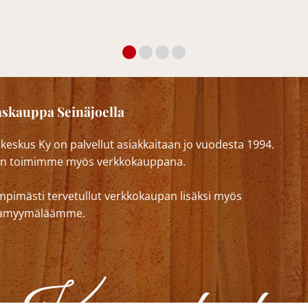
skauppa Seinäjoella
eskus Ky on palvellut asiakkaitaan jo vuodesta 1994.
n toimimme myös verkkokauppana.
mpimästi tervetullut verkkokaupan lisäksi myös
lkamyymäläämme.