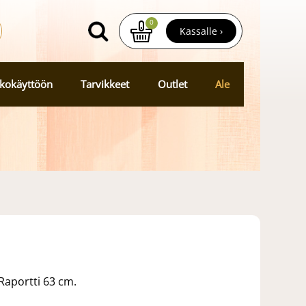
0
Kassalle ›
kokäyttöön
Tarvikkeet
Outlet
Ale
Raportti 63 cm.