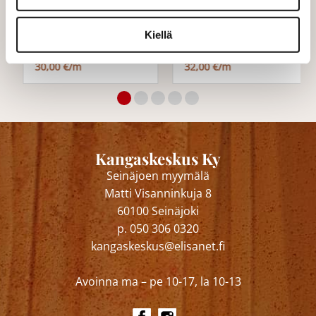
Kulta 280
Samettikevät sininen
Kiellä
30,00 €/m
32,00 €/m
Kangaskeskus Ky
Seinäjoen myymälä
Matti Visanninkuja 8
60100 Seinäjoki
p. 050 306 0320
kangaskeskus@elisanet.fi
Avoinna ma – pe 10-17, la 10-13