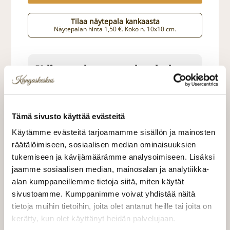
Tilaa näytepala kankaasta
Näytepalan hinta 1,50 €. Koko n. 10x10 cm.
Valitse mukaan ompelupalvelu
(sis. työn ja tarvikkeet)
VERHOJEN MÄÄRÄ:
Tämä sivusto käyttää evästeitä
Suoraverho leveys 150 cm
+ 22,00 €
Käytämme evästeitä tarjoamamme sisällön ja mainosten
räätälöimiseen, sosiaalisen median ominaisuuksien
Purjerengasverho leveys max 150
+ 42,00 €
tukemiseen ja kävijämäärämme analysoimiseen. Lisäksi
cm
jaamme sosiaalisen median, mainosalan ja analytiikka-
Sivupainot 2kpl
+ 4,00 €
alan kumppaneillemme tietoja siitä, miten käytät
sivustoamme. Kumppanimme voivat yhdistää näitä
Verho monsuuninauhalla leveys
+ 27,00 €
tietoja muihin tietoihin, joita olet antanut heille tai joita on
150 cm
kerätty, kun olet käyttänyt heidän palvelujaan.