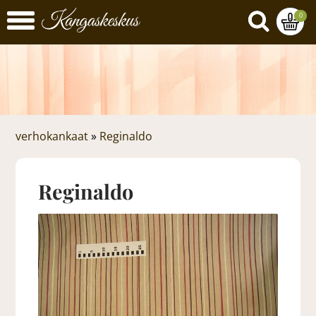
0
verhokankaat
»
Reginaldo
Reginaldo